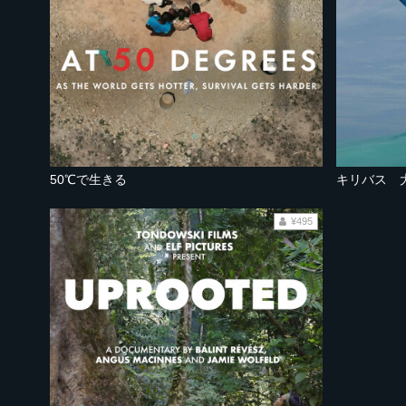
50℃で生きる
キリバス 
¥495