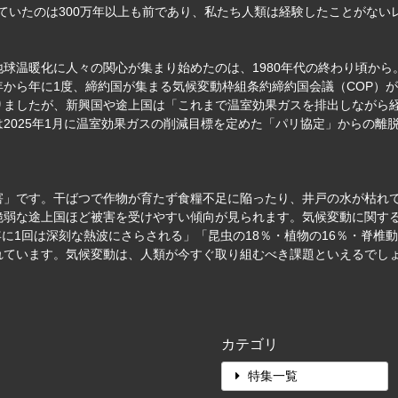
mを超えていたのは300万年以上も前であり、私たち人類は経験したことが
温暖化に人々の関心が集まり始めたのは、1980年代の終わり頃から。
から年に1度、締約国が集まる気候変動枠組条約締約国会議（COP）が行
りましたが、新興国や途上国は「これまで温室効果ガスを排出しながら
2025年1月に温室効果ガスの削減目標を定めた「パリ協定」からの離
害」です。干ばつで作物が育たず食糧不足に陥ったり、井戸の水が枯れ
弱な途上国ほど被害を受けやすい傾向が見られます。気候変動に関する科
も5年に1回は深刻な熱波にさらされる」「昆虫の18％・植物の16％・脊
れています。気候変動は、人類が今すぐ取り組むべき課題といえるでし
カテゴリ
特集一覧