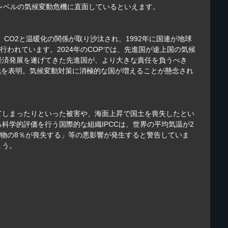
ないレベルの気候変動危機に直面しているといえます。
CO2と温暖化の関係が取り沙汰され、1992年に国連が地球
われています。2024年のCOPでは、先進国が途上国の気候
経済発展を遂げてきた先進国が、より大きな責任を負うべき
脱を表明。気候変動対策に消極的な国が増えることが懸念され
てしまったりといった被害や、海面上昇で国土を喪失したとい
学的評価を行う国際的な組織IPCCは、世界の平均気温が2
椎動物の8％が喪失する」等の悪影響が発生すると警告していま
ょう。