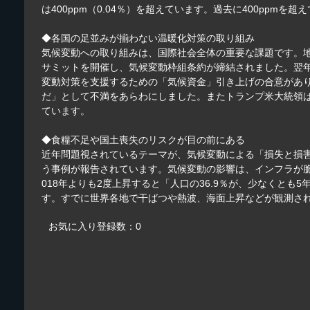
は400ppm（0.04％）を超えています。過去に400pp
◆各国の足並みが揃わない温暖化対策の取り組み
気候変動への取り組みは、国際社会全体の重要な課題です。地球
サミットを開催し、気候変動枠組条約が締結されました。翌年
変動対策を支援するための「気候資金」引き上げの合意があ
だ」として不満をあらわにしました。またトランプ米大統領は
ています。
◆食糧不足や国土喪失のリスクが目の前にある
近年問題視されているテーマが、気候変動による「損失と損
う事例が報告されています。気候変動の影響は、インフラが脆
018年よりも2度上昇すると「人口の36.9％が、少なくと
す。すでに世界各地で干ばつや熱波、海面上昇などが観測さ
お気に入り登録数：0