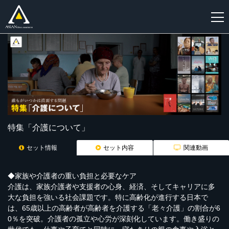
新
規
登
録
特集「介護について」
セット情報
セット内容
関連動画
◆家族や介護者の重い負担と必要なケア
介護は、家族介護者や支援者の心身、経済、そしてキャリアに多
大な負担を強いる社会課題です。特に高齢化が進行する日本で
は、65歳以上の高齢者が高齢者を介護する「老々介護」の割合が6
0％を突破。介護者の孤立や心労が深刻化しています。働き盛りの