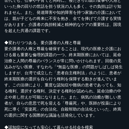
世代でも、仕事や子育てと同時に、寝たきりの親の食事や入浴と
いった身の回りの世話を担う状況の人も多く、その負担は計り知
れません。また、発達障害や知的障害を持つ家族の介護において
は、親が子どもの将来に不安を抱き、全てを捧げて介護する実情
があります。介護者の負担軽減と精神的なケアの重要性は、国境
を超えた共通の課題です。
◆変わりつつある、要介護者の人権と尊厳
要介護者の人権と尊厳を確保することは、現代の医療と介護にお
ける最も重要な倫理的課題の一つ。終末期医療においては、延命
治療と人間の尊厳のバランスが常に問いかけられます。回復の見
込みがない医療、すなわち「*無益な医療」の問題がしばしば発生
しますが、台湾で成立した「患者自主権利法」のように、患者が
終末期医療の選択を自ら行う権利を保障する動きが進んでいま
す。この法律により、重度な認知症や難病の患者であっても、知
る権利、選択する権利、決定する権利が認められ、延命治療の中
止や差し控えが可能になりました。また、病気の治癒が難しい患
者が、自らの意思で死を迎える「尊厳死」や、医師が投薬により
死に導く「安楽死」の合法化、自殺幇助の合法化といった、終焉
の選択に関する国際的な議論も活発化しています。
◆認知症になっても安心して暮らせる社会を模索