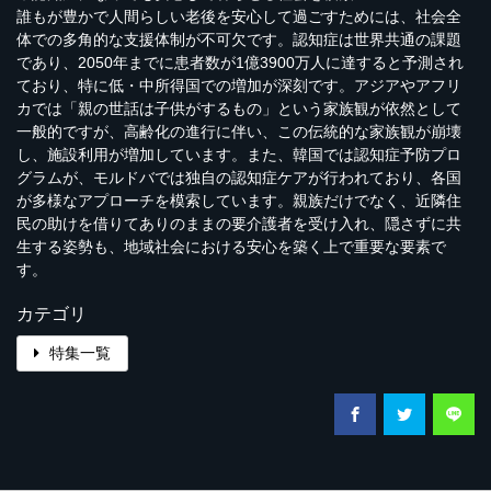
誰もが豊かで人間らしい老後を安心して過ごすためには、社会全
体での多角的な支援体制が不可欠です。認知症は世界共通の課題
であり、2050年までに患者数が1億3900万人に達すると予測され
ており、特に低・中所得国での増加が深刻です。アジアやアフリ
カでは「親の世話は子供がするもの」という家族観が依然として
一般的ですが、高齢化の進行に伴い、この伝統的な家族観が崩壊
し、施設利用が増加しています。また、韓国では認知症予防プロ
グラムが、モルドバでは独自の認知症ケアが行われており、各国
が多様なアプローチを模索しています。親族だけでなく、近隣住
民の助けを借りてありのままの要介護者を受け入れ、隠さずに共
生する姿勢も、地域社会における安心を築く上で重要な要素で
す。
カテゴリ
特集一覧