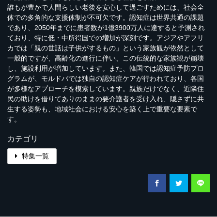
誰もが豊かで人間らしい老後を安心して過ごすためには、社会全
体での多角的な支援体制が不可欠です。認知症は世界共通の課題
であり、2050年までに患者数が1億3900万人に達すると予測され
ており、特に低・中所得国での増加が深刻です。アジアやアフリ
カでは「親の世話は子供がするもの」という家族観が依然として
一般的ですが、高齢化の進行に伴い、この伝統的な家族観が崩壊
し、施設利用が増加しています。また、韓国では認知症予防プロ
グラムが、モルドバでは独自の認知症ケアが行われており、各国
が多様なアプローチを模索しています。親族だけでなく、近隣住
民の助けを借りてありのままの要介護者を受け入れ、隠さずに共
生する姿勢も、地域社会における安心を築く上で重要な要素で
す。
カテゴリ
特集一覧