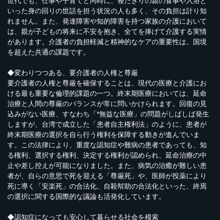
世代でも、仕事や子育てと同時に、寝たきりの親の食事や入浴と
いった身の回りの世話を担う状況の人も多く、その負担は計り知
れません。また、発達障害や知的障害を持つ家族の介護において
は、親が子どもの将来に不安を抱き、全てを捧げて介護する実情
があります。介護者の負担軽減と精神的なケアの重要性は、国境
を超えた共通の課題です。
◆変わりつつある、要介護者の人権と尊厳
要介護者の人権と尊厳を確保することは、現代の医療と介護にお
ける最も重要な倫理的課題の一つ。終末期医療においては、延命
治療と人間の尊厳のバランスが常に問いかけられます。回復の見
込みがない医療、すなわち「*無益な医療」の問題がしばしば発生
しますが、台湾で成立した「患者自主権利法」のように、患者が
終末期医療の選択を自ら行う権利を保障する動きが進んでいま
す。この法律により、重度な認知症や難病の患者であっても、知
る権利、選択する権利、決定する権利が認められ、延命治療の中
止や差し控えが可能になりました。また、病気の治癒が難しい患
者が、自らの意思で死を迎える「尊厳死」や、医師が投薬により
死に導く「安楽死」の合法化、自殺幇助の合法化といった、終焉
の選択に関する国際的な議論も活発化しています。
◆認知症になっても安心して暮らせる社会を模索