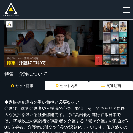
新
規
登
録
特集「介護について」
セット情報
セット内容
関連動画
◆家族や介護者の重い負担と必要なケア
介護は、家族介護者や支援者の心身、経済、そしてキャリアに多
大な負担を強いる社会課題です。特に高齢化が進行する日本で
は、65歳以上の高齢者が高齢者を介護する「老々介護」の割合が6
0％を突破。介護者の孤立や心労が深刻化しています。働き盛りの