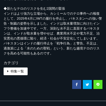
◆新たなテロのリスクを生む2国間の緊張
インドはより強力な立場から、カシミールでのテロ事件への報復
として、2025年4月にIWTの履行を停止し、パキスタンへの強い警
告・制裁の姿勢を示しました。インドは取水量増加に向けたイン
フラ整備を加速中です。一方、深刻な水不足に直面するパキスタ
ンは、インドが取水量を増やせば、農業用水不足や電力不足、治
安悪化の悪循環に陥り、経済・社会が不安定化してしまいます。
パキスタンはインドの履行停止を「戦争行為」と警告。不足は、
過激派による「水のための聖戦」という、新たな越境テロのリス
クを高める可能性もあるのです。
カテゴリ
特集一覧