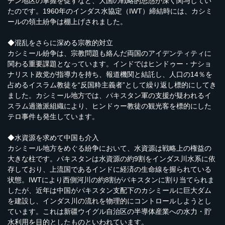
チン地区の掌握を促すなど、大国の戦略的思惑が深く関与してい
たのです。1960年のインダス水協定（IWT）締結時には、カシミ
ールの領土紛争は棚上げされました。
◆混乱をさらに深める宗教的対立
カシミール紛争は、宗教問題も絡んだ両国のアイデンティティに
関わる重要課題となっています。インドではヒンドゥー・ナショ
ナリスト政党が指導力を持ち、報道機関と結託し、人口の14％を
占めるイスラム教徒を“反国粋主義者”として繰り返し標的にしてき
ました。カシミール地方では、パキスタン軍の支援が疑われるイ
スラム過激派組織により、ヒンドゥー教徒の観光客を標的にした
テロ事件も発生しています。
◆水資源を求めて中国も介入
カシミール地方をめぐる紛争において、水資源は戦略上の権益の
大きな柱です。パキスタンは水資源の約9割をインダス川水系に依
存しており、上流国であるインドに経済の生命線を握られている
状態。IWTにより西側河川の約8割がパキスタンに割り当てられま
したが、近年は中国がパキスタン支配下のカシミールに巨大ダム
を建設し、インダス川の流れを物理的にコントロールしようとし
ています。これは新疆ウイグル自治区の半導体産業への水力・貯
水利用を目的としたものといわれています。