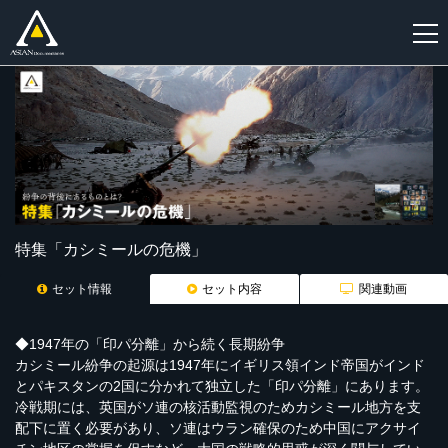
新
規
登
録
特集「カシミールの危機」
セット情報
セット内容
関連動画
◆1947年の「印パ分離」から続く長期紛争
カシミール紛争の起源は1947年にイギリス領インド帝国がインド
とパキスタンの2国に分かれて独立した「印パ分離」にあります。
冷戦期には、英国がソ連の核活動監視のためカシミール地方を支
配下に置く必要があり、ソ連はウラン確保のため中国にアクサイ