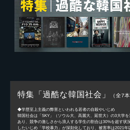
特集「過酷な韓国社会」
（全7
◆学歴至上主義の弊害といわれる若者の自殺やいじめ
韓国社会は「SKY」（ソウル大、高麗大、延世大）の3大学
あり、競争の激しさから浪人する学生の割合は30%を超す
したいじめ「学校暴力」が深刻化しており、被害率は2021