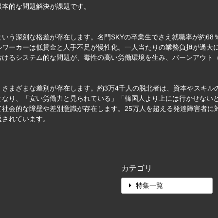
根本的な問題解決が課題です。
いう深刻な格差が存在します。名門SKYの卒業生でさえ就職率が約68％
ルワーカーは低賃金と人手不足が慢性化。一人当たりの業務負担が過大
おけるシステム的な問題が、毒性の高い労働環境を生み、バーンアウト
、さまざまな差別が存在します。約3万4千人の脱北者は、資本やスキル
となり、「安い労働力と見られている」「韓国人より上には行かせない
て社会的な障壁や差別意識が存在します。25万人を超える発達障害者に
返されています。
カテゴリ
特集一覧