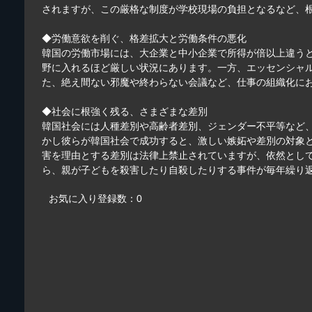
されますが、この厳格な制度が学校現場の負担となるなど、
◆労働意欲を削ぐ、格差拡大と労働条件の悪化
韓国の労働市場には、大企業と中小企業で所得が倍以上違うと
野に入れるほど厳しい状況にあります。一方、エッセンシャ
た、絶え間ない邪魔や終わらない会議など、仕事の組織化に
◆社会に根強く残る、さまざまな差別
韓国社会には人種差別や高齢者差別、ジェンダー不平等など
かし彼らが韓国社会で成功すると、激しい嫉妬や差別の対象
害を理由とする差別は法律上禁止されていますが、依然とし
ら、親が子どもを殺害したり自殺したりする事件が毎年繰り
お気に入り登録数：0