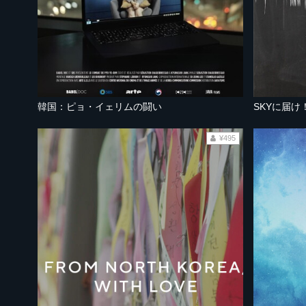
韓国：ピョ・イェリムの闘い
SKYに届
¥495