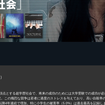
本）
を頂点とする超学歴社会で、将来の成功のためには大学受験での成功が必
状況。この熾烈な競争は若者に過度のストレスを与えており、高い自殺率
年以降4年連続で増加。特に小学生の被害率（5.0%）は過去最高を記録