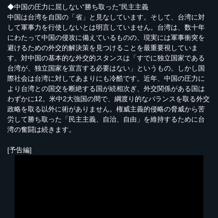
◆中国の圧力に屈しない“勝ち取った”民主主義
中国は台湾を自国の「省」と見なしています。そして、台湾に対
して軍事力を行使しないとは明言していません。台湾は、数十年
にわたって中国の侵攻に備えているものの、現実には軍事衝突を
避けるための外交的解決策を見つけることを最重要視していま
す。対中国の基本的な外交的スタンスは「すでに独立国家である
台湾が、独立国家を宣言する必要はない」というもの。しかし国
際社会は台湾に対してあまりにも冷酷です。近年、中国の圧力に
より台湾との国交を断絶する国が続相次ぎ、外交関係がある国は
わずかに12。米中2大強国の間で、綱渡り的なバランスを取る外交
政略を取る以外に術がありません。権威主義的侵略の脅威から苦
労して勝ち取った「民主主義、自治、自由」を維持するために台
湾の奮闘は続きます。
[予告編]