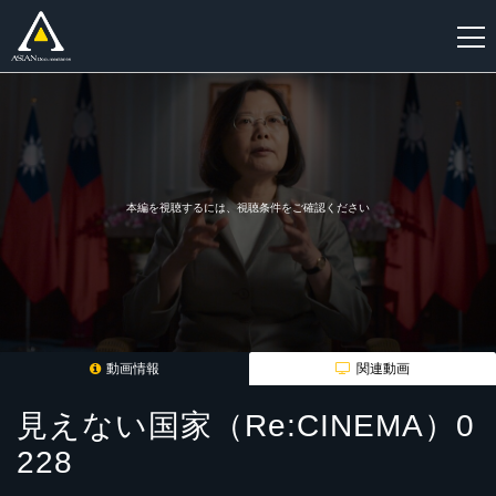
新
規
登
録
本編を視聴するには、視聴条件をご確認ください
動画情報
関連動画
見えない国家（Re:CINEMA）0
228