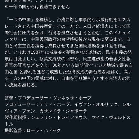
製作国：台湾、アメリカ
※一部の国からは視聴できません
「一つの中国」を標榜し、台湾に対し軍事的な示威行動をエスカ
レートさせる中国共産党。その一方で、人口と経済力によって国
際社会に圧力をかけ、台湾を孤立させようと企む。このドキュメ
ンタリーは、中華民国政府の台湾移転後から現在に至るまで、自
由と民主主義を獲得し成長させてきた国民運動を振り返る作品
だ。とりわけ1987年に戒厳令が解除されて以降の、民主主義の発
展は目覚ましい。蔡英文総統の回想や、民主進歩党の若き女性報
道官の証言などを交え、30年という短期間で“アジア地域で最も自
由な国”と誇れるほどに成熟した台湾政治の舞台裏を紐解く。高ま
る一方の中国の脅威に対し、自由を守り通そうとする台湾人の強
い決意を感じる。
監督・プロデューサー：ヴァネッサ・ホープ
プロデューサー：テッド・ホープ、イヴァン・オルリック、シル
ヴィア・フェン、カサンドラ・ジャボーラ
製作総指揮：ジェラリン・ドレイファウス、マイク・ヴェルドス
トル
撮影監督：ローラ・ハドック