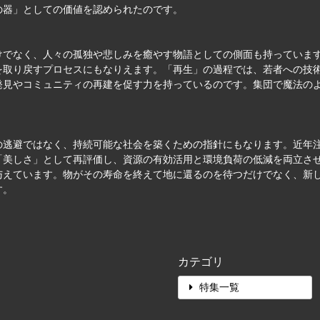
の器」としての価値を認められたのです。
けでなく、人々の孤独や悲しみを癒やす物語としての側面も持っていま
取り戻すプロセスにもなりえます。「再生」の過程では、若者への技術
発見やコミュニティの再建を促す力を持っているのです。集団で魔法の
の逃避ではなく、持続可能な社会を築くための指針にもなります。近年
「美しさ」として再評価し、資源の有効活用と環境負荷の低減を両立さ
与えています。物がその寿命を終えて地に還るのを待つだけでなく、新
す。
カテゴリ
特集一覧