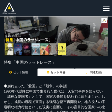
新
規
登
録
特集「中国のラットレース」
セット情報
セット内容
関連動画
◆崩れ去った「愛国」と「競争」の神話
1990年代以降に中国で生まれた世代は、天安門事件を知らない
「純粋な愛国者」として、国家の発展を疑わずに育ちました。し
かし、成長の過程で直面する強引な都市再開発や、地方役人の不
透明な権力行使といった現実に直面し、その盲目的な国家への忠