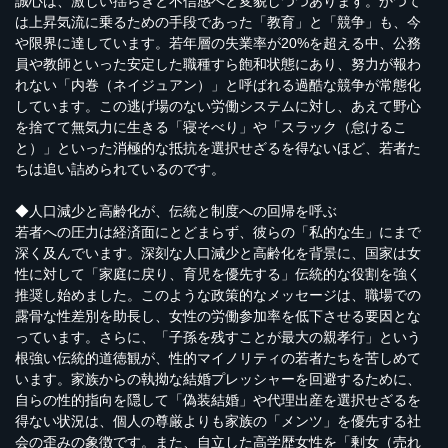
誠心は、激しい揺らぎと不信感へと変貌しつつあります。かつて
は上昇気流に乗るための手段であった「教育」と「競争」も、今
や限界に達しています。若年層の失業率が20%を超える中、公務
員や教師といった安定した職種すら飽和状態にあり、努力が報わ
れない「内巻（ネイジュアン）」と呼ばれる過酷な競争が常態化
しています。この逃げ場のない労働システムに対し、あえて野心
を捨てて無気力に生きる「寝そべり」や「スラック（怠けるこ
と）」といった消極的な抵抗を選択せざるを得ないほど、若者た
ちは追い詰められているのです。
◆人口減少と高齢化が、伝統と制度への回帰を呼ぶ
若者への圧力は経済面にとどまらず、彼らの「私的な生」にまで
深く及んでいます。深刻な人口減少と高齢化を背景に、国家は女
性に対して「家庭に戻り、育児を優先する」伝統的な役割を強く
推奨し始めました。このような政策的なメッセージは、職場での
露骨な性差別を助長し、女性の労働参加率を低下させる要因とな
っています。さらに、「子孫を残すことが最大の親孝行」という
根強い伝統的道徳観が、性的マイノリティの若者たちを苦しめて
います。家族からの執拗な結婚プレッシャーを回避するために、
自らの性的指向を隠して「偽装結婚」や代理出産を選択せざるを
得ない状況は、個人の尊厳よりも家族の「メンツ」を優先する社
会の歪みの象徴です。また、自立した高学歴女性を「剰女（売れ