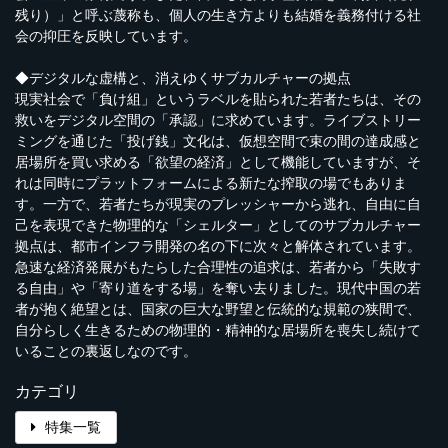
残り）」と呼ぶ蔑称も、個人の生き方よりも結婚を義務付ける社
会の抑圧を反映しています。
◆デジタルな虚構と、消えゆくサブカルチャーの拠点
現実社会で「負け組」というラベルを貼られた若者たちは、その
救いをデジタル空間の「承認」に求めています。ライブストリー
ミングを通じた「投げ銭」文化は、仮想空間で束の間の達成感と
居場所を買い求める「欲望の経済」として機能していますが、そ
れは同時にプラットフォームによる新たな搾取の場でもありま
す。一方で、若者たちが現実のプレッシャーから逃れ、自由に自
己を表現できた物理的な「シェルター」としてのサブカルチャー
拠点は、都市インフラ開発の名の下に次々と解体されています。
急速な経済発展がもたらした合理性の追求は、若者から「失敗す
る自由」や「寄り道をする場」を奪い去りました。現代中国の若
者が抱く絶望とは、国家の巨大な野望と伝統的な規範の狭間で、
自分らしく生きるための物理的・精神的な居場所を喪失し続けて
いることの裏返しなのです。
カテゴリ
特集一覧