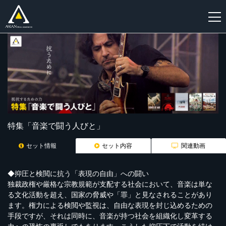
新
規
登
録
特集「音楽で闘う人びと」
セット情報
セット内容
関連動画
◆抑圧と検閲に抗う「表現の自由」への闘い
独裁政権や厳格な宗教規範が支配する社会において、音楽は単な
る文化活動を超え、国家の脅威や「罪」と見なされることがあり
ます。権力による検閲や監視は、自由な表現を封じ込めるための
手段ですが、それは同時に、音楽が持つ社会を組織化し変革する