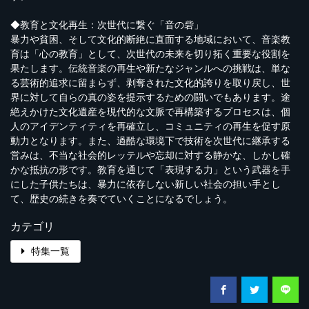
◆教育と文化再生：次世代に繋ぐ「音の砦」
暴力や貧困、そして文化的断絶に直面する地域において、音楽教
育は「心の教育」として、次世代の未来を切り拓く重要な役割を
果たします。伝統音楽の再生や新たなジャンルへの挑戦は、単な
る芸術的追求に留まらず、剥奪された文化的誇りを取り戻し、世
界に対して自らの真の姿を提示するための闘いでもあります。途
絶えかけた文化遺産を現代的な文脈で再構築するプロセスは、個
人のアイデンティティを再確立し、コミュニティの再生を促す原
動力となります。また、過酷な環境下で技術を次世代に継承する
営みは、不当な社会的レッテルや忘却に対する静かな、しかし確
かな抵抗の形です。教育を通じて「表現する力」という武器を手
にした子供たちは、暴力に依存しない新しい社会の担い手とし
て、歴史の続きを奏でていくことになるでしょう。
カテゴリ
特集一覧