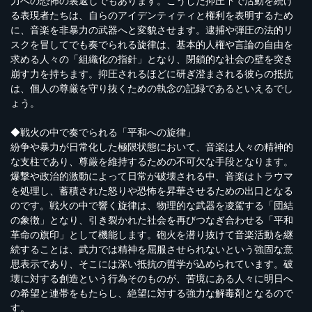
力への恐怖の裏返しでもあります。こうした抑圧下で活動を続け
る表現者たちは、自らのアイデンティティと権利を表明するため
に、音楽を非暴力の武器へと変貌させます。逮捕や弾圧の法的リ
スクを冒してでも奏でられる旋律は、基本的人権や言論の自由を
求める人々の「組織化の指針」となり、閉鎖的な社会の壁を突き
崩す力を持ちます。抑圧されるほどに研ぎ澄まされる彼らの抵抗
は、個人の尊厳を守り抜くための執念の記録であるといえるでし
ょう。
◆戦火の中で奏でられる「平和への旋律」
紛争や暴力が日常化した極限状態において、音楽は人々の精神的
な支柱であり、尊厳を維持するための不可欠な手段となります。
爆撃や政治的激動によって日常が破壊される中、音楽はトラウマ
を処理し、蓄積された怒りや恐怖を昇華させるための出口となる
のです。戦火の中で響く旋律は、物理的な武器を凌駕する「団結
の象徴」となり、引き裂かれた社会を再びつなぎ合わせる「平和
革命の旗印」として機能します。砲火を潜り抜けて音楽活動を継
続することは、武力では精神を屈服させられないという強固な意
思表示であり、そこには深い抵抗の哲学が込められています。破
壊に対する創造という行為そのものが、苦境にある人々に明日へ
の希望と連帯をもたらし、絶望に対する強力な解毒剤となるので
す。