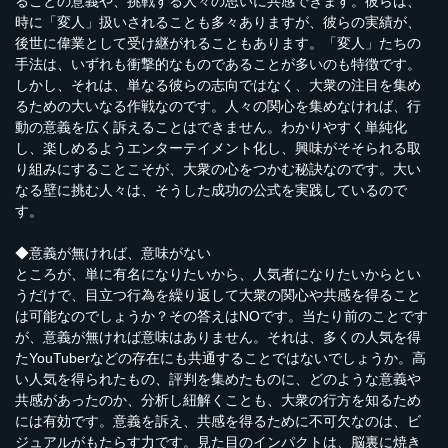
ることの意義や、挑戦する人々の思いに共感できます。彼らは、
時に「変人」扱いされることも多々ありますが、彼らの実績が、
後世に偉業として受け継がれることもあります。「変人」たちの
手法は、いずれも衝撃的なものであることが多いのも特徴です。
しかし、それは、単なる彼らの志向ではなく、大衆の注目を集め
るための大いなる作戦なのです。人々の関心を集めなければ、行
動の意義を広く訴えることはできません。わかりやすく単純化
し、楽しめるようエンターテイメント化し、興味がそそられる取
り組みにすることこそが、大衆の心をつかむ秘訣なのです。大い
なる壁に挑む人々は、そうした成功の公式を実践しているので
す。
◆意義が無ければ、意味がない
ところが、単に有名になりたいから、人気者になりたいからとい
うだけで、目立つ行為を繰り返して大衆の関心や共感を得ること
は可能なのでしょうか？その答えはNOです。当たり前のことです
が、意義が無ければ意味はありません。それは、多くの人気を得
たYouTuberなどの存在にも共通することではないでしょうか。高
い人気を得られたもの、評判を集めたものに、どのような意義や
共感があったのか、分析し紐解くことも、大衆の行方を知るため
には有効です。意義を訴え、共感を得るために不可欠なのは、ビ
ジュアルがもたらす力です。見た目のインパクトは、脳裏に焼き