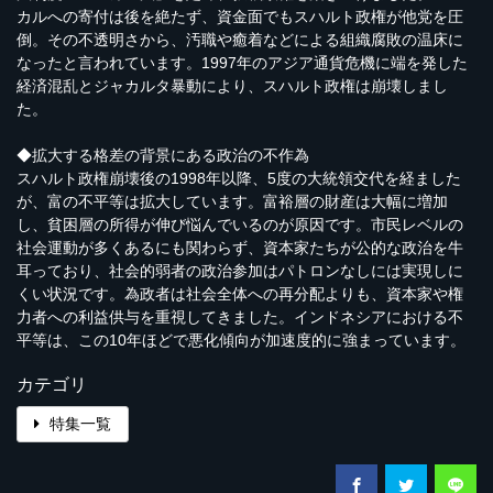
カルへの寄付は後を絶たず、資金面でもスハルト政権が他党を圧
倒。その不透明さから、汚職や癒着などによる組織腐敗の温床に
なったと言われています。1997年のアジア通貨危機に端を発した
経済混乱とジャカルタ暴動により、スハルト政権は崩壊しまし
た。
◆拡大する格差の背景にある政治の不作為
スハルト政権崩壊後の1998年以降、5度の大統領交代を経ました
が、富の不平等は拡大しています。富裕層の財産は大幅に増加
し、貧困層の所得が伸び悩んでいるのが原因です。市民レベルの
社会運動が多くあるにも関わらず、資本家たちが公的な政治を牛
耳っており、社会的弱者の政治参加はパトロンなしには実現しに
くい状況です。為政者は社会全体への再分配よりも、資本家や権
力者への利益供与を重視してきました。インドネシアにおける不
平等は、この10年ほどで悪化傾向が加速度的に強まっています。
カテゴリ
特集一覧