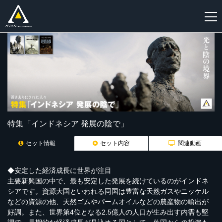
新
規
登
録
特集「インドネシア 発展の陰で」
セット情報
セット内容
関連動画
◆安定した経済成長に世界が注目
主要新興国の中で、最も安定した発展を続けているのがインドネ
シアです。資源大国といわれる同国は豊富な天然ガスやニッケル
などの資源の他、天然ゴムやパームオイルなどの農産物の輸出が
好調。また、世界第4位となる2.5億人の人口が生み出す内需も堅