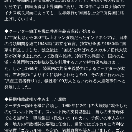
調で、長期的な経済成長が見込める国として、外国からの投資も
活発です。国民所得は上昇傾向にあり、2020年にはコロナ禍のマ
イナス成長局面にあっても、世界銀行が同国を上位中所得国に格
上げしています。
◆クーデター鎮圧を機に共産主義者虐殺が始まる
17世紀初頭から300年以上オランダ領だったインドネシアは、日本
の占領期間を経て1945年に独立を宣言。独立戦争後の1950年に国
家を樹立しました。独立後は、“国父”と呼ばれるスカルノ初代大統
領が20年以上にわたって政権を維持。冷戦下の局面で、国内の左
派・右派両勢力の拮抗状況を利用することで権力保ち続けまし
た。しかし1965年、陸軍内の共産主義勢力によるクーデターが勃
発。右派勢力によりすぐに鎮圧されたものの、その後に行われた
“共産主義者狩り”は、犠牲者100万人ともいわれる大虐殺事件へと
発展しました。
◆長期独裁政権が生み出した腐敗
クーデター鎮圧を機に台頭し、1968年に2代目の大統領に就任した
のがスハルト氏です。スハルト氏の支持基盤は、自らの出身母体
である国軍と、職能集団（政党）のゴルカル。子飼いの軍人を中
央・地方の行政機関の要職に任命し、選挙ではゴルカルに有利な
法制度「ゴルカル法」を定め、独裁政権を築き上げました。ゴル