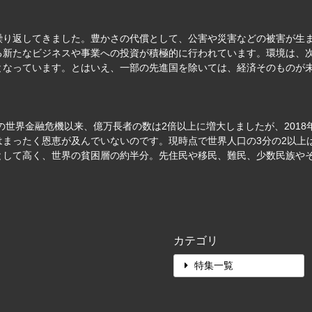
繰り返してきました。豊かさの代償として、公害や災害などの被害が生
る新たなビジネスや事業への投資が積極的に行われています。環境は、
となっています。とはいえ、一部の先進国を除いては、経済そのものが
の世界金融危機以来、億万長者の数は2倍以上に増大しましたが、2018
はまったく恩恵が及んでいないのです。現時点で世界人口の3分の2以上
として高く、世界の貧困層の約半分。先住民や移民、難民、少数民族や
カテゴリ
特集一覧