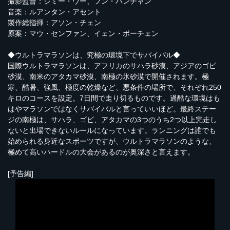
撮影監督：ジミー・ウー、フン・パンチャン
音楽：ルアンタン・アセント
製作総指揮：アソン・チェン
原案：マウ・センファン、イェン・ポーチェン
◆ウルトラマラソンは、究極の環境下でサバイバル◆
国際ウルトラマラソンは、アフリカのサハラ砂漠、アジアのゴビ
砂漠、南米のアタカマ砂漠、南極の氷砂漠で開催されます。極
寒、酷暑、強風、極度の乾燥など、悪条件の場所で、それぞれ250
キロのコースを設定。7日間で走り切るものです。過酷な環境はも
はやマラソンではなくサバイバルと言っていいほど。最終ステー
ジの南極は、サハラ、ゴビ、アタカマの3つのうち2つ以上完走し
ないと出場できないルールになっています。ランニングは誰でも
始められる身近なスポーツですが、ウルトラマラソンのような、
極めて高いハードルの大会があるのが奥深さと言えます。
[予告編]