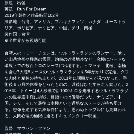
原題：出發
英題：Run For Dream
2019年製作／作品時間102分
撮影地：台湾、アメリカ、ブルキナファソ、カナダ、オーストラ
リア、ボリビア、ナミビア、中国、チリ、南極
製作国：台湾
※全世界から視聴可能
台湾人のトミー・チェンは、ウルトラマラソンのランナー。険し
い山岳地帯や極寒の雪原、灼熱の砂漠地帯など、究極にハードな
環境下での数百キロのレースに出場する。ヒマラヤ、北極、南極
を含む7大陸8レースのウルトラマラソンを5年がかりで完走。タフ
な肉体と精神の持ち主だが、2011年に咽頭がんが見つかった。手
術後６カ月の休養をとったものの、以後はひたすら走り続けた。2
016年、トミーは4大砂漠で計1000キロを走破するウルトラマラソ
ンの世界選手権に挑戦。目指すのは優勝だった。ナミビア、中
国、チリ、そして最後は南極という過酷なステージが待ち受け
る。想像を絶する気象条件により、思わぬトラブルにも見舞われ
る。人間心理の極限に迫るドキュメンタリー映画。
監督：マウセン・ファン