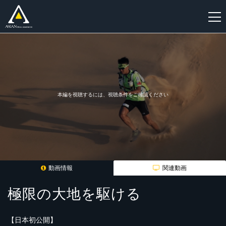
新
規
登
録
本編を視聴するには、視聴条件をご確認ください
動画情報
関連動画
極限の大地を駆ける
【日本初公開】