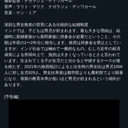
撮影監督：ナガラジュ・ディワカール
音声：ラリト・マリク、ナガラジュ・ディワカール
音楽：ケン・ミア
深刻な男女格差の背景にある伝統的な結婚制度
インドでは、子どもは男児が好まれます。最も大きな理由は、結
婚時に新婦家族から新郎家族に持参金が必要だということ。その
額は年収の1〜2年分に相当します。政府は持参金を禁止としてい
ますが、インド社会では極めて一般的なもの。むしろ近年の経済
成長による所得向上で、負担は大きくなっているとさえ言われて
います。生まれてくる子が女児だと分かると中絶するケースが後
を絶たず、2021年の政府統計によると出生時の男女比は男児1000
人に対し女児929人。男女比率差は都市部よりも農村部でより顕著
になり、母親の教育水準が低いほど男児が好まれるという傾向が
あります。
[予告編]