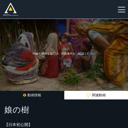
新
規
登
録
本編を視聴するには、視聴条件をご確認ください
動画情報
関連動画
娘の樹
【日本初公開】