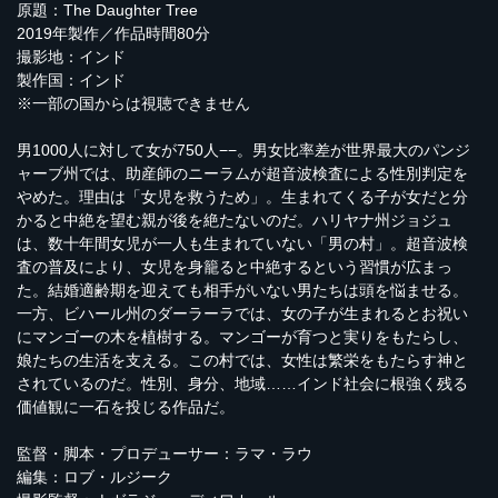
原題：The Daughter Tree
2019年製作／作品時間80分
撮影地：インド
製作国：インド
※一部の国からは視聴できません
男1000人に対して女が750人−−。男女比率差が世界最大のパンジ
ャーブ州では、助産師のニーラムが超音波検査による性別判定を
やめた。理由は「女児を救うため」。生まれてくる子が女だと分
かると中絶を望む親が後を絶たないのだ。ハリヤナ州ジョジュ
は、数十年間女児が一人も生まれていない「男の村」。超音波検
査の普及により、女児を身籠ると中絶するという習慣が広まっ
た。結婚適齢期を迎えても相手がいない男たちは頭を悩ませる。
一方、ビハール州のダーラーラでは、女の子が生まれるとお祝い
にマンゴーの木を植樹する。マンゴーが育つと実りをもたらし、
娘たちの生活を支える。この村では、女性は繁栄をもたらす神と
されているのだ。性別、身分、地域……インド社会に根強く残る
価値観に一石を投じる作品だ。
監督・脚本・プロデューサー：ラマ・ラウ
編集：ロブ・ルジーク