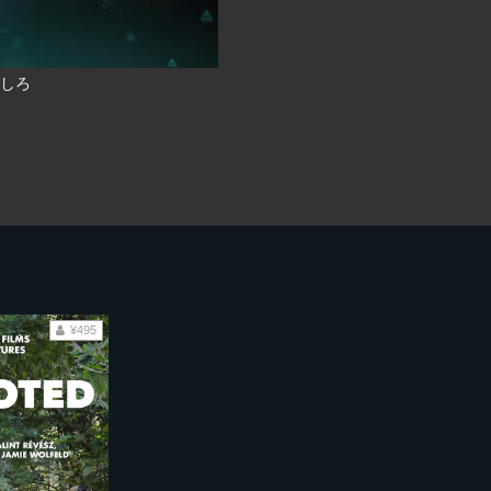
しろ
¥495