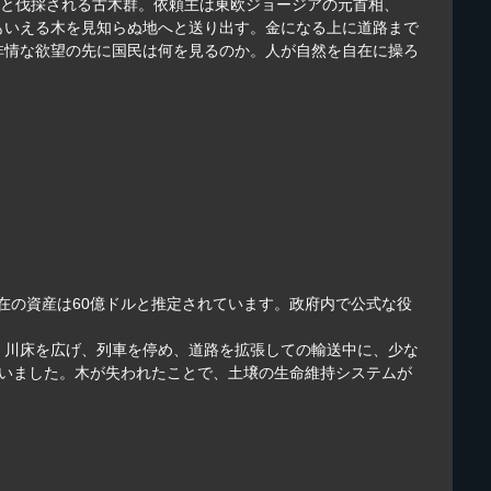
々と伐採される古木群。依頼主は東欧ジョージアの元首相、
もいえる木を見知らぬ地へと送り出す。金になる上に道路まで
非情な欲望の先に国民は何を見るのか。人が自然を自在に操ろ
在の資産は60億ドルと推定されています。政府内で公式な役
た。川床を広げ、列車を停め、道路を拡張しての輸送中に、少な
でいました。木が失われたことで、土壌の生命維持システムが