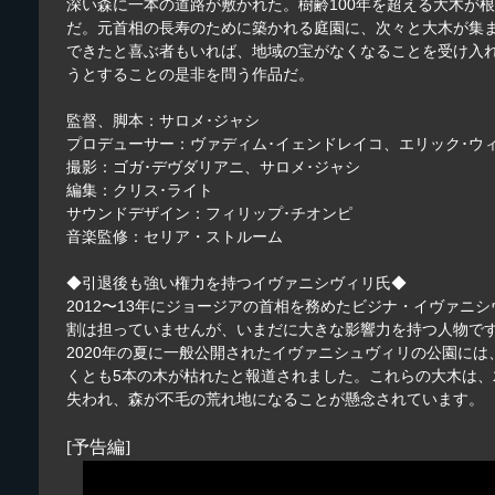
深い森に一本の道路が敷かれた。樹齢100年を超える大木が
だ。元首相の長寿のために築かれる庭園に、次々と大木が集
できたと喜ぶ者もいれば、地域の宝がなくなることを受け入
うとすることの是非を問う作品だ。
監督、脚本：サロメ･ジャシ
プロデューサー：ヴァディム･イェンドレイコ、エリック･ウ
撮影：ゴガ･デヴダリアニ、サロメ･ジャシ
編集：クリス･ライト
サウンドデザイン：フィリップ･チオンピ
音楽監修：セリア・ストルーム
◆引退後も強い権力を持つイヴァニシヴィリ氏◆
2012〜13年にジョージアの首相を務めたビジナ・イヴァ
割は担っていませんが、いまだに大きな影響力を持つ人物で
2020年の夏に一般公開されたイヴァニシュヴィリの公園に
くとも5本の木が枯れたと報道されました。これらの大木は
失われ、森が不毛の荒れ地になることが懸念されています。
[予告編]