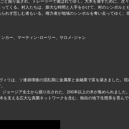
根ごと掘り返され、トレーラーで運ばれてゆく。大木を通すために、次
まってくる。村人たちは、膨大な時間と人手をかけて、村のシンボルと
れられず悲しむ者もいる。権力者が地域のシンボルを奪い去ってゆく。
ィンカー、マーティン･ローリー、サロメ･ジャシ
ニシヴィリは、ソ連崩壊後の混乱期に金属業と金融業で富を築きました。現
す。
は、ジョージア全土から掘り出された、200本以上の木が集められまし
、木を支える広大な真菌ネットワークを含む、独自の地下生態系を育ん