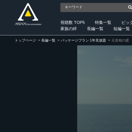
視聴数 TOP5
特集一覧
ピッ
家族の絆
長編一覧
短編一覧
トップページ
長編一覧
パッケージプラン 1年見放題
元首相の庭