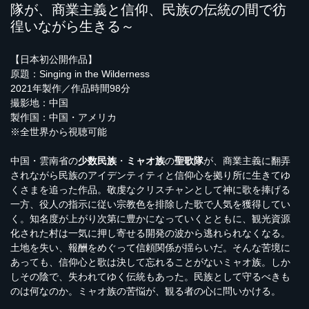
隊が、商業主義と信仰、民族の伝統の間で彷
徨いながら生きる～
【日本初公開作品】
原題：Singing in the Wilderness
2021年製作／作品時間98分
撮影地：中国
製作国：中国・アメリカ
※全世界から視聴可能
中国・雲南省の
少数民族
・
ミャオ族
の
聖歌隊
が、商業主義に翻弄
されながら民族のアイデンティティと信仰心を拠り所に生きてゆ
くさまを追った作品。敬虔なクリスチャンとして神に歌を捧げる
一方、役人の指示に従い宗教色を排除した歌で人気を獲得してい
く。知名度が上がり次第に豊かになっていくとともに、観光資源
化された村は一気に押し寄せる開発の波から逃れられなくなる。
土地を失い、報酬をめぐって信頼関係が揺らいだ。そんな苦境に
あっても、信仰心と歌は決して忘れることがないミャオ族。しか
しその陰で、失われてゆく伝統もあった。民族として守るべきも
のは何なのか。ミャオ族の苦悩が、観る者の心に問いかける。