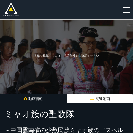
新
規
登
録
本編を視聴するには、視聴条件をご確認ください
動画情報
関連動画
ミャオ族の聖歌隊
～中国雲南省の少数民族ミャオ族のゴスペル