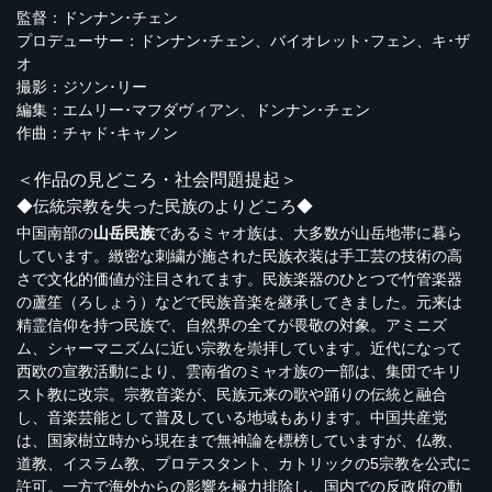
監督：ドンナン･チェン
プロデューサー：ドンナン･チェン、バイオレット･フェン、キ･ザ
オ
撮影：ジソン･リー
編集：エムリー･マフダヴィアン、ドンナン･チェン
作曲：チャド･キャノン
＜作品の見どころ・社会問題提起＞
◆伝統宗教を失った民族のよりどころ◆
中国南部の
山岳民族
であるミャオ族は、大多数が山岳地帯に暮ら
しています。緻密な刺繍が施された民族衣装は手工芸の技術の高
さで文化的価値が注目されてます。民族楽器のひとつで竹管楽器
の蘆笙（ろしょう）などで民族音楽を継承してきました。元来は
精霊信仰を持つ民族で、自然界の全てが畏敬の対象。アミニズ
ム、シャーマニズムに近い宗教を崇拝しています。近代になって
西欧の宣教活動により、雲南省のミャオ族の一部は、集団でキリ
スト教に改宗。宗教音楽が、民族元来の歌や踊りの伝統と融合
し、音楽芸能として普及している地域もあります。中国共産党
は、国家樹立時から現在まで無神論を標榜していますが、仏教、
道教、イスラム教、プロテスタント、カトリックの5宗教を公式に
許可。一方で海外からの影響を極力排除し、国内での反政府の動