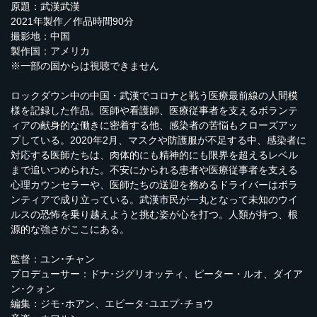
原題：武漢武漢
2021年製作／作品時間90分
撮影地：中国
製作国：アメリカ
※一部の国からは視聴できません
ロックダウン中の中国・武漢でコロナと戦う医療最前線の人間模
様を記録した作品。医師や看護師、医療従事者を支えるボランテ
ィアの献身的な働きに密着する他、感染者の苦悩もクローズアッ
プしている。2020年2月、マスクや防護服が不足する中、感染者に
対応する医師たちは、肉体的にも精神的にも限界を超えるレベル
まで追いつめられた。不安にかられる患者や医療従事者を支える
心理カウンセラーや、医師たちの送迎を務めるドライバーはボラ
ンティアで成り立っている。武漢市民が一丸となって未知のウイ
ルスの恐怖を乗り越えようと挑む姿が心を打つ。人類が持つ、根
源的な強さがここにある。
監督：ユン･チャン
プロデューサー：ドナ･ジグリオッティ、ピーター・ルオ、ダイア
ン･クォン
編集：ジモ･ホアン、エビータ･ユエプ･チョウ