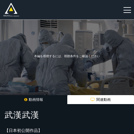
新
規
登
録
本編を視聴するには、視聴条件をご確認ください
動画情報
関連動画
武漢武漢
【日本初公開作品】