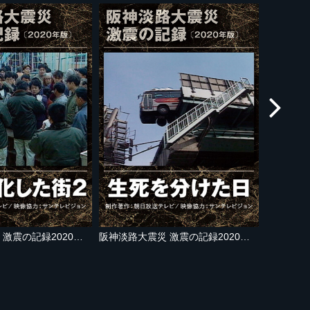
阪神淡路大震災 激震の記録2020年版 廃墟と化した街２
阪神淡路大震災 激震の記録2020年版 生死を分けた日