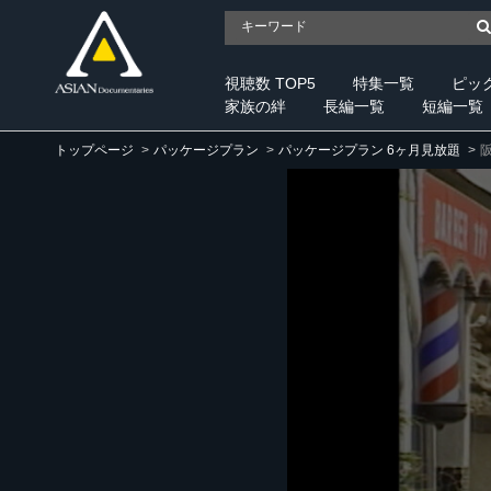
視聴数 TOP5
特集一覧
ピッ
家族の絆
長編一覧
短編一覧
トップページ
パッケージプラン
パッケージプラン 6ヶ月見放題