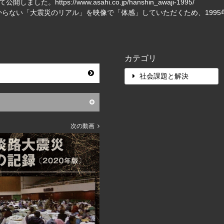
して公開しました。
https://www.asahi.co.jp/hanshin_awaji-1995/
らない「大震災のリアル」を映像で「体感」していただくため、199
カテゴリ
社会課題と解決
次の動画