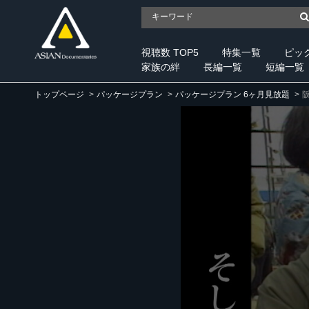
視聴数 TOP5
特集一覧
ピッ
家族の絆
長編一覧
短編一覧
トップページ
パッケージプラン
パッケージプラン 6ヶ月見放題