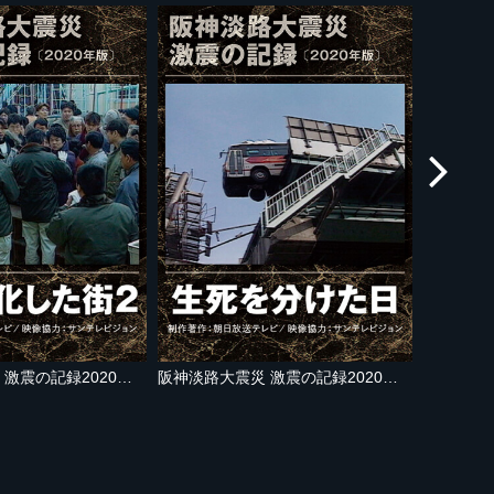
阪神淡路大震災 激震の記録2020年版 廃墟と化した街２
阪神淡路大震災 激震の記録2020年版 生死を分けた日