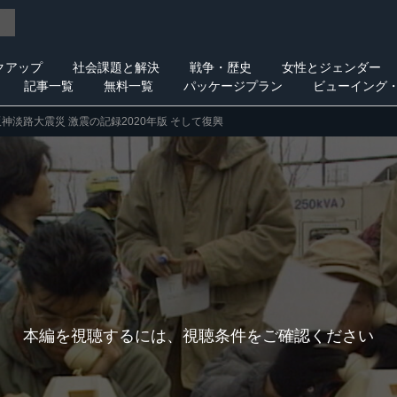
クアップ
社会課題と解決
戦争・歴史
女性とジェンダー
記事一覧
無料一覧
パッケージプラン
ビューイング
阪神淡路大震災 激震の記録2020年版 そして復興
本編を視聴するには、視聴条件をご確認ください