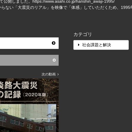
して公開しました。
https://www.asahi.co.jp/hanshin_awaji-1995/
らない「大震災のリアル」を映像で「体感」していただくため、199
カテゴリ
社会課題と解決
次の動画