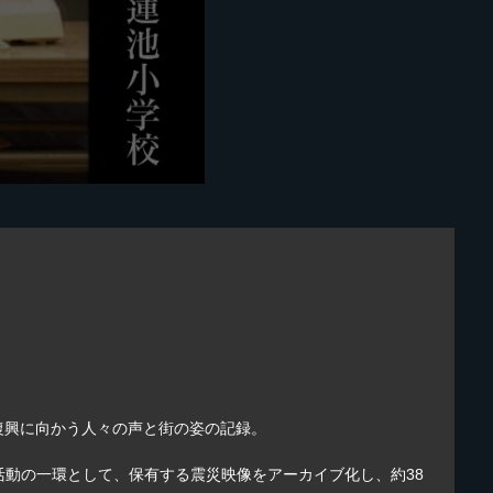
復興に向かう人々の声と街の姿の記録。
R活動の一環として、保有する震災映像をアーカイブ化し、約38