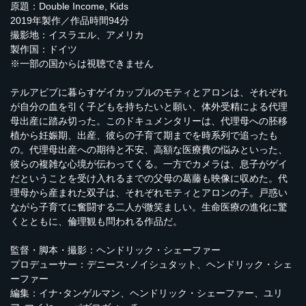
原題：Double Income, Kids
2019年製作／作品時間94分
撮影地：イスラエル、アメリカ
製作国：ドイツ
※一部の国からは視聴できません
テルアビブに暮らすゲイカップルのモティとアロンは、それぞれ
が自分の血を引く子どもを持ちたいと願い、体外受精による代理
母出産に踏み切った。このドキュメンタリーは、代理母への胚移
植から妊娠期、出産、彼らの子育て期までを時系列で追ったも
の。代理母出産への期待と不安、高額な医療費の悩みといった、
彼らの複雑な心境が伝わってくる。一方でカメラは、息子がゲイ
だということを受け入れるまでの父母の葛藤も映像に収めた。代
理母から産まれた双子は、それぞれモティとアロンの子。戸惑い
ながら子育てに奮闘する二人が微笑ましい。生命医療の進化に驚
くとともに、倫理観も問われる作品だ。
監督・脚本・撮影：ヘンドリック・シェーファー
プロデューサー：デニース･ノイシュタット、ヘンドリック・シェ
ーファー
編集：イナ･タンゲルマン、ヘンドリック・シェーファー、ユリ