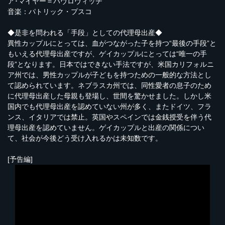
ア･マイヤー＝パヴロヴィッチ
音楽：パトリック・プスコ
◆是非を問われる「手段」としての代理母出産◆
異性カップルにとっては、血がつながった子を持つ“最後の手段”と
もいえる代理母出産ですが、ゲイカップルにとっては“唯一の手
段”となります。日本ではできない手法ですが、米国カリフォルニ
ア州では、男性カップルが子どもを持つための一般的な方法とし
て認められています。ネブラスカ州では、同性愛者の息子のため
に代理母出産した母親も登場し、世間を驚かせました。しかし米
国内でも代理母出産を認めていない州が多く、またドイツ、フラ
ンス、イタリアでは禁止。英国やスペインでは金銭授受を伴う代
理母出産を認めていません。ゲイカップルと出産の関係につい
て、社会が今後どう受け入れるかは未知数です。
[予告編]