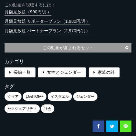
この動画を視聴するには：
月額見放題（990円/月）
月額見放題 サポータープラン（1,980円/月）
月額見放題 パートナープラン（2,970円/月）
この動画が含まれるセット
カテゴリ
長編一覧
女性とジェンダー
家族の絆
タグ
クィア
LGBTQIA+
イスラエル
ジェンダー
セクシュアリティ
社会