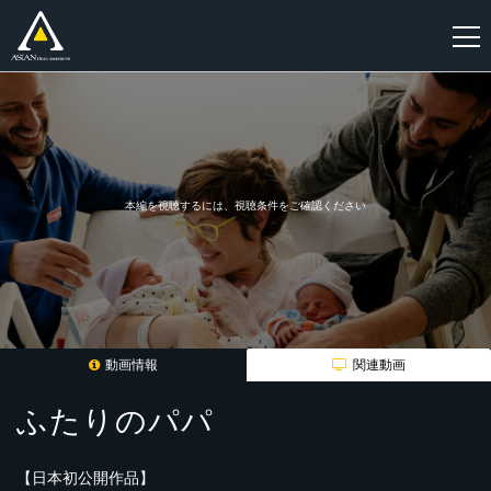
新
規
登
録
本編を視聴するには、視聴条件をご確認ください
動画情報
関連動画
ふたりのパパ
【日本初公開作品】