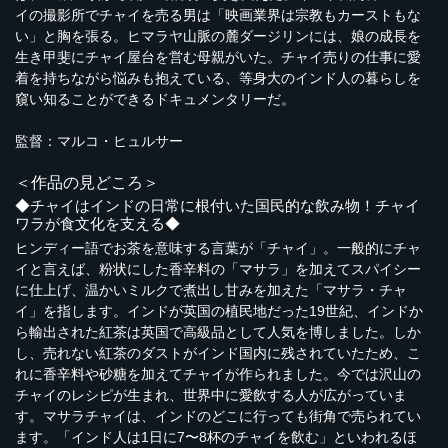
イの撮影所でチャイを売る男は「映画業界は宗教もカーストもな
い」と胸を張る。ヒマラヤ山脈の麓ダージリンには、娘の成長を
生き甲斐にチャイ屋台を営む母親がいた。チャイ売りの仕事に愛
着を持ちながら悩みも抱えている、等身大のインド人の暮らしを
窺い知ることができるドキュメンタリーだ。
監督：マルコ・ヒュルサー
＜作品の見どころ＞
◆チャイはインドの日常に根付いた国民的な飲み物！チャイ
ワラが食文化を支える◆
ヒンディー語でお茶を意味する言葉が「チャイ」。一般的にチャ
イと言えば、粉状にした香辛料の「マサラ」を加えてスパイシー
に仕上げ、温かいミルクで煮出し甘みを加えた「マサラ・チャ
イ」を指します。インドが英国の植民地だった19世紀、インドか
ら輸出された紅茶は英国で高級品として人気を博しました。しか
し、売れない紅茶のダストがインド国内に残されていたため、こ
れに香辛料や砂糖を加えてチャイが作られました。今では沢山の
チャイのレシピが生まれ、世界中に愛飲する人が広がっていま
す。マサラチャイは、インドのどこに行っても街角で売られてい
ます。「インド人は1日に7〜8杯のチャイを飲む」といわれるほ