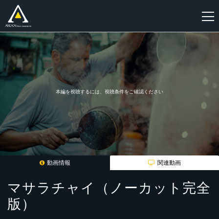
新
規
登
録
本編を視聴するには、視聴条件をご確認ください
動画情報
関連動画
マサラチャイ（ノーカット完全
版）