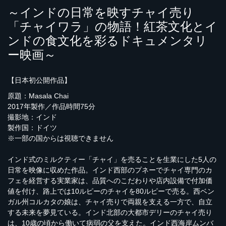
～インドの日常を映すチャイ売り
「チャイワラ」の物語！紅茶文化とイ
ンドの食文化を彩るドキュメンタリ
ー映画～
【日本初公開作品】
原題：Masala Chai
2017年製作／作品時間75分
撮影地：インド
製作国：ドイツ
※一部の国からは視聴できません
インド式のミルクティー「チャイ」を売ることを生業にした5人の
日常を映像に収めた作品。インド西部のプネーでチャイ専門のカ
フェを経営する実業家は、品質へのこだわりや店内設備で付加価
値を付け、路上では10ルピーのチャイを80ルピーで売る。西ベン
ガル州コルカタの娘は、チャイ売りで両親を支える一方で、自立
する未来を夢見ている。インド北部の大都市デリーのチャイ売り
は、10歳の頃から働いて病弱の父を支えた。インド西海岸ムンバ