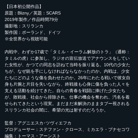
【日本初公開作品】
原題：Blizny／英題：SCARS
2019年製作／作品時間79分
撮影地：スリランカ
製作国：ポーランド、ドイツ
※全世界から視聴可能
内戦中、わずか17歳で「タミル・イーラム解放のトラ」（通称：
タミルの虎）に参加し、ラジオの宣伝放送でアナウンスをしてい
た女性が、かつての同志を訪ねて当時を振り返る。10代の少女た
ちが、なぜ銃を手にしなければならなかったのか。内戦は、少女
たちにどのような傷を負わせたのか。26年にわたる戦いで彼女自
身も片腕と片目を失いながら、終戦後も心身に傷を負った人々を
支える活動を続けてきた。自らの青春を戦闘に捧げた少女たち
が、敗戦後、社会から排除され、仕事の機会を奪われ、汚名を着
せられてきたという現実。まだまだ未解決のままタブー視される
スリランカ社会の闇に、希望の光は射すのだろうか。
監督：アグニエスカ･ツヴィエフカ
プロデューサー：ステファン・クロース、ミカエラ・プナセコワ
編集：トーマス・アーンスト