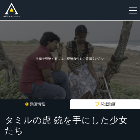
新
規
登
録
本編を視聴するには、視聴条件をご確認ください
動画情報
関連動画
タミルの虎 銃を手にした少女
たち