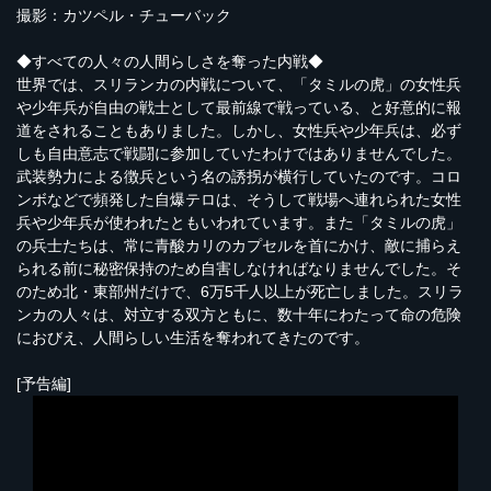
撮影：カツペル・チューバック
◆すべての人々の人間らしさを奪った内戦◆
世界では、スリランカの内戦について、「タミルの虎」の女性兵
や少年兵が自由の戦士として最前線で戦っている、と好意的に報
道をされることもありました。しかし、女性兵や少年兵は、必ず
しも自由意志で戦闘に参加していたわけではありませんでした。
武装勢力による徴兵という名の誘拐が横行していたのです。コロ
ンボなどで頻発した自爆テロは、そうして戦場へ連れられた女性
兵や少年兵が使われたともいわれています。また「タミルの虎」
の兵士たちは、常に青酸カリのカプセルを首にかけ、敵に捕らえ
られる前に秘密保持のため自害しなければなりませんでした。そ
のため北・東部州だけで、6万5千人以上が死亡しました。スリラ
ンカの人々は、対立する双方ともに、数十年にわたって命の危険
におびえ、人間らしい生活を奪われてきたのです。
[予告編]