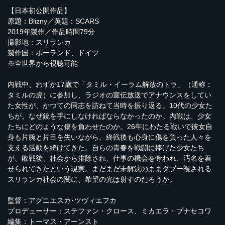
【日本初公開作品】
原題：Blizny／英題：SCARS
2019年製作／作品時間79分
撮影地：スリランカ
製作国：ポーランド、ドイツ
※全世界から視聴可能
内戦中、わずか17歳で「タミル・イーラム解放のトラ」（通称：
タミルの虎）に参加し、ラジオの宣伝放送でアナウンスをしてい
た女性が、かつての同志を訪ねて当時を振り返る。10代の少女た
ちが、なぜ銃を手にしなければならなかったのか。内戦は、少女
たちにどのような傷を負わせたのか。26年にわたる戦いで彼女自
身も片腕と片目を失いながら、終戦後も心身に傷を負った人々を
支える活動を続けてきた。自らの青春を戦闘に捧げた少女たち
が、敗戦後、社会から排除され、仕事の機会を奪われ、汚名を着
せられてきたという現実。まだまだ未解決のままタブー視される
スリランカ社会の闇に、希望の光は射すのだろうか。
監督：アグニエスカ･ツヴィエフカ
プロデューサー：ステファン・クロース、ミカエラ・プナセコワ
編集：トーマス・アーンスト