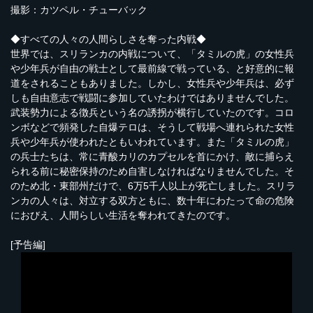
撮影：カツペル・チューバック
◆すべての人々の人間らしさを奪った内戦◆
世界では、スリランカの内戦について、「タミルの虎」の女性兵
や少年兵が自由の戦士として最前線で戦っている、と好意的に報
道をされることもありました。しかし、女性兵や少年兵は、必ず
しも自由意志で戦闘に参加していたわけではありませんでした。
武装勢力による徴兵という名の誘拐が横行していたのです。コロ
ンボなどで頻発した自爆テロは、そうして戦場へ連れられた女性
兵や少年兵が使われたともいわれています。また「タミルの虎」
の兵士たちは、常に青酸カリのカプセルを首にかけ、敵に捕らえ
られる前に秘密保持のため自害しなければなりませんでした。そ
のため北・東部州だけで、6万5千人以上が死亡しました。スリラ
ンカの人々は、対立する双方ともに、数十年にわたって命の危険
におびえ、人間らしい生活を奪われてきたのです。
[予告編]