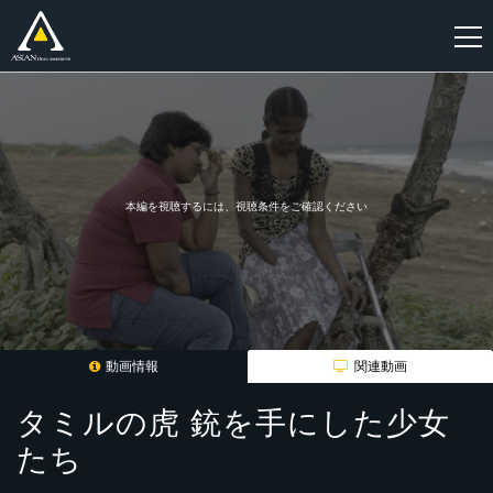
新
規
登
録
本編を視聴するには、視聴条件をご確認ください
動画情報
関連動画
タミルの虎 銃を手にした少女
たち