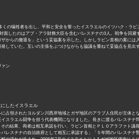
為で多くの犠牲者を出し、平和と安全を誓ったイスラエルのイツハク・ラ
対面したのはアブ・アラ財務大臣を含むパレスチナの3人。戦争を回避
ガザからの撤退を」という妥協案を示した。しかしラビン首相の案には
頻発していた。互いの主張をぶつけながらも協議を重ねて妥協点を見出す
ヴァン
故にしたイスラエル
ルに占領されたヨルダン川西岸地域とガザ地区のアラブ人住民が主体とな
反イスラエル闘争を担う代表機関になりました。長きに渡るパレスチナ問
。その結果、両者は相互承認を行い、ラビン首相とＰＬＯアラファト議
Oをパレスチナの自治政府として相互に承認する」「５年間のパレスチナ
解の流れが生まれ、2006年7月のイスラエルによるガザ地区侵攻によ