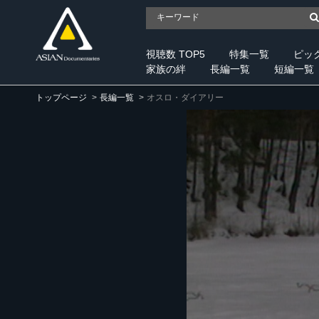
視聴数 TOP5
特集一覧
ピッ
家族の絆
長編一覧
短編一覧
トップページ
長編一覧
オスロ・ダイアリー