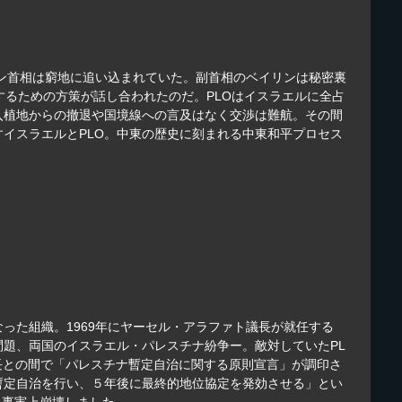
ビン首相は窮地に追い込まれていた。副首相のベイリンは秘密裏
するための方策が話し合われたのだ。PLOはイスラエルに全占
入植地からの撤退や国境線への言及はなく交渉は難航。その間
イスラエルとPLO。中東の歴史に刻まれる中東和平プロセス
った組織。1969年にヤーセル・アラファト議長が就任する
題、両国のイスラエル・パレスチナ紛争ー。敵対していたPL
長との間で「パレスチナ暫定自治に関する原則宣言」が調印さ
暫定自治を行い、５年後に最終的地位協定を発効させる」とい
り事実上崩壊しました。