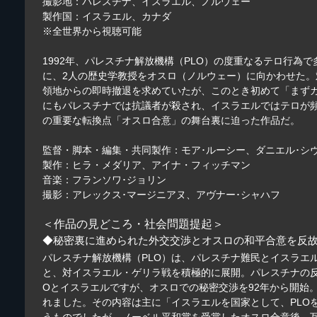
撮影地：パレスチナ、イスラエル、ノルウェー
製作国：イスラエル、カナダ
※全世界から視聴可能
1992年、パレスチナ解放機構（PLO）の度重なるテロ行
に、2人の歴史学教授をオスロ（ノルウェー）に向かわせた。
領地からの即時撤退を求めていたが、このとき初めて「まず
にもパレスチナでは抗議者が殺され、イスラエルではテロが
の重要な転換点「オスロ合意」の舞台裏に迫った作品だ。
監督・脚本・編集・共同製作：モア･ルーシー、ダニエル･シ
製作：ヒラ・メダリア、アイナ・フィッチマン
音楽：フランソワ･ジョリン
撮影：アレックス･マージニアヌ、アヴナー･シャハフ
＜作品の見どころ・社会問題提起＞
◆秘密裏に進められた外交交渉とオスロの和平合意を反
パレスチナ解放機構（PLO）は、パレスチナ難民とイスラエ
と、対イスラエル・ゲリラ戦を積極的に展開。パレスチナの
Oとイスラエルですが、オスロでの秘密交渉を92年から開始
れました。その内容は主に「イスラエルを国家として、PL
うものでしたが、ノーベル平和賞を受賞したオスロ合意後、瓦