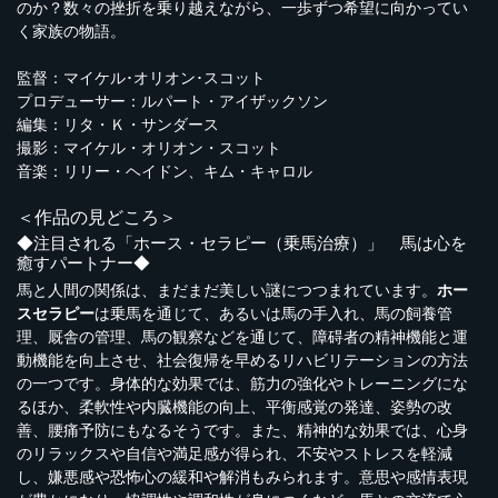
のか？数々の挫折を乗り越えながら、一歩ずつ希望に向かってい
く家族の物語。
監督：マイケル･オリオン･スコット
プロデューサー：ルパート・アイザックソン
編集：リタ・Ｋ・サンダース
撮影：マイケル・オリオン・スコット
音楽：リリー・ヘイドン、キム・キャロル
＜作品の見どころ＞
◆注目される「ホース・セラピー（乗馬治療）」 馬は心を
癒すパートナー◆
馬と人間の関係は、まだまだ美しい謎につつまれています。
ホー
スセラピー
は乗馬を通じて、あるいは馬の手入れ、馬の飼養管
理、厩舎の管理、馬の観察などを通じて、障碍者の精神機能と運
動機能を向上させ、社会復帰を早めるリハビリテーションの方法
の一つです。身体的な効果では、筋力の強化やトレーニングにな
るほか、柔軟性や内臓機能の向上、平衡感覚の発達、姿勢の改
善、腰痛予防にもなるそうです。また、精神的な効果では、心身
のリラックスや自信や満足感が得られ、不安やストレスを軽減
し、嫌悪感や恐怖心の緩和や解消もみられます。意思や感情表現