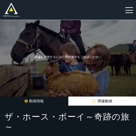
新
規
登
録
本編を視聴するには、視聴条件をご確認ください
動画情報
関連動画
ザ・ホース・ボーイ～奇跡の旅
～