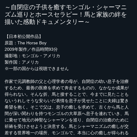
～自閉症の子供を癒すモンゴル・シャーマニ
ズム巡りとホースセラピー！馬と家族の絆を
描いた感動ドキュメンタリー～
【日本初公開作品】
原題：The Horse Boy
2009年製作／作品時間93分
撮影地：モンゴル・アメリカ
製作国：アメリカ
※一部の国からは視聴できません
作家で元調教師の父と心理学者の母が、自閉症の幼い息子を治療
するため、最善の医療を求めて奔走するものの、なかなか成果が
得られない。そんな折、馬と接することで、今までに見たことも
ないうれしそうな安らいだ表情を息子が見せたことに夫婦は驚き
希望を抱く。そこで父は、息子の癒しを求めて、古くから馬と人
間が深い関わりを持つモンゴルの大草原へ息子を連れていき、馬
に乗せて地元の神聖なシャーマンを巡り、自閉症の治癒のために
祈祷を受けさせようと決意する。馬とシャーマニズムの癒しが交
差する世界唯一の場所、モンゴルで、本当に心の癒しが得られる