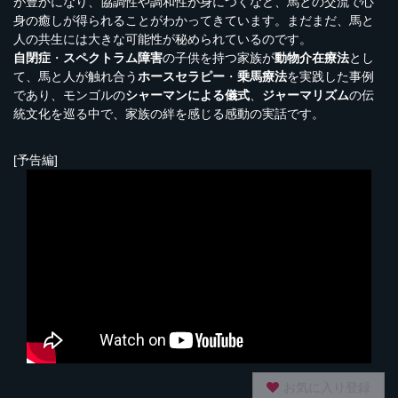
が豊かになり、協調性や調和性が身につくなど、馬との交流で心
身の癒しが得られることがわかってきています。まだまだ、馬と
人の共生には大きな可能性が秘められているのです。
自閉症
・
スペクトラム障害
の子供を持つ家族が
動物介在療法
とし
て、馬と人が触れ合う
ホースセラピー
・
乗馬療法
を実践した事例
であり、モンゴルの
シャーマンによる儀式
、
ジャーマリズム
の伝
統文化を巡る中で、家族の絆を感じる感動の実話です。
[予告編]
お気に入り登録