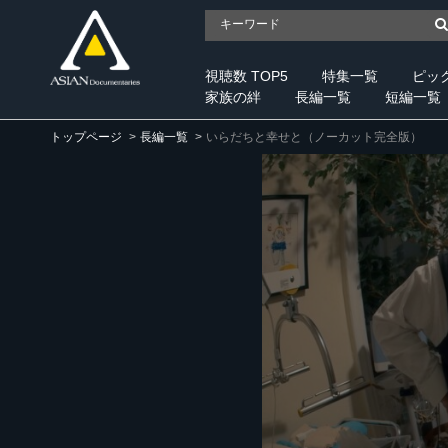
視聴数 TOP5
特集一覧
ピッ
家族の絆
長編一覧
短編一覧
トップページ
長編一覧
いらだちと幸せと（ノーカット完全版）