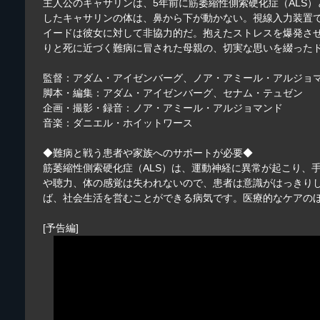
主人公のキャサリンは、5年前に筋萎縮性側索硬化症（ALS
したキャサリンの体は、鼻から下が動かない。視線入力装置
イードは彼女に対して非協力的だ。抱えたストレスを爆発さ
りと死に近づく難病に冒された母親の、切実な思いを綴った
監督：アダム・アイゼンバーグ、ノア・アミール・アルジョ
脚本・編集：アダム・アイゼンバーグ、セナム・テュゼン
企画・撮影・録音：ノア・アミール・アルジョマンド
音楽：ダニエル・ホイットワース
◆難病と戦う患者や家族へのサポートが必要◆
筋萎縮性側索硬化症（ALS）は、運動神経に異常が起こり、
や聴力、体の感覚は失われないので、患者は意識がはっきり
ば、社会生活を営むことができる病気です。医療的なケアの
[予告編]