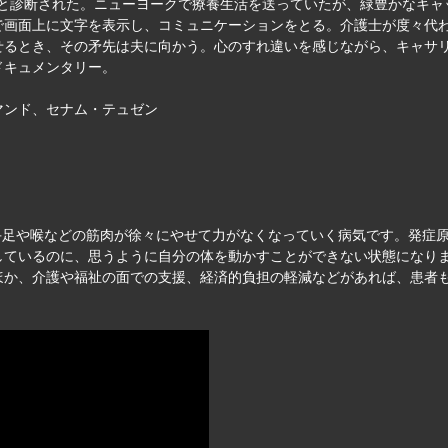
）と診断された。ニューヨークで療養生活を送っていたが、緑豊かなキ
で画面上に文字を表示し、コミュニケーションをとる。介護士が度々代
せるとき、その矛先は夫に向かう。心のすれ違いを感じながら、キャサ
ドキュメンタリー。
マンド、セナム・テュゼン
手足や喉などの筋肉が徐々にやせて力がなくなっていく病気です。発症
しているのに、思うように自分の体を動かすことができない状態になり
ほか、介護や福祉の面での支援、経済的負担の軽減などがあれば、患者