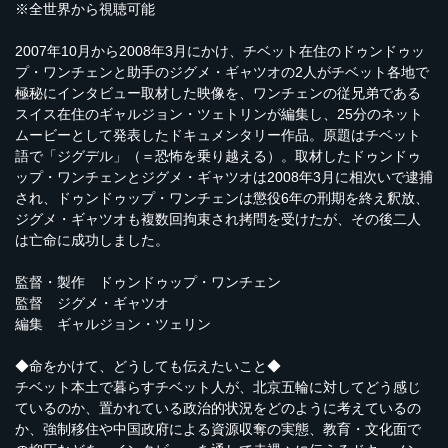
※全世界から視聴可能
2007年10月から2008年3月にかけ、チベット在住のドゥンドゥッ
プ・ワンチェンと助手のジグメ・ギャツオの2人がチベット各地で
極秘にインタビュー取材した映像を、ワンチェンの従兄弟である
スイス在住のギャルジョン・ツェトリンが編集し、25分のネット
ムービーとして発表したドキュメンタリー作品。原題はチベット
語で「ジグデル」（＝恐怖を乗り越える）。取材したドゥンドゥ
ップ・ワンチェンとジグメ・ギャツオは2008年3月に相次いで逮捕
され、ドゥンドゥップ・ワンチェンは懲役6年の刑期を終え釈放、
ジグメ・ギャツオも複数回拘束され拷問を受けたが、その後二人
は亡命に成功しました。
監督・製作 ドゥンドゥップ・ワンチェン
監督 ジグメ・ギャツオ
編集 ギャルジョン・ツェリン
◆命をかけて、どうしても伝えたいこと◆
チベット本土で暮らすチベット人が、北京五輪に対してどう感じ
ているのか、置かれている政治的状況をどのように考えているの
か、強制移住や中国政府による資源収奪の実態、教育・文化面で