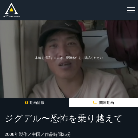
新
規
登
録
本編を視聴するには、視聴条件をご確認ください
動画情報
関連動画
ジグデル〜恐怖を乗り越えて
2008年製作／中国／作品時間25分