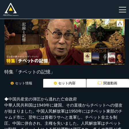
新
規
登
録
特集「チベットの記憶」
セット情報
セット内容
関連動画
◆中国共産党の弾圧から逃れた亡命政府
中華人民共和国は1949年に建国。その直後からチベットへの侵攻
が始まりました。中国人民解放軍は1950年にはチベット東部のチ
ャムド市に、翌年には首都ラサへと進軍し、チベット全土を制
圧。中国に併合され、主権を失いました。人民解放軍はチベット