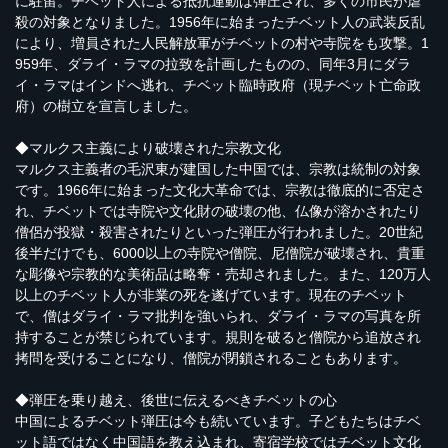
に駐留。チベット人による抵抗運動は弾圧され、多くの市民が虐
殺の対象となりました。1956年に始まったチベット人の武装反乱
により、増員された人民解放軍がチベットの村や寺院をも攻撃。1
959年、ダライ・ラマの拉致を計画したものの、同年3月にダラ
イ・ラマはインドへ逃れ、チベット臨時政府（現チベット亡命政
府）の樹立を宣言しました。
◆マルクス主義により破壊された宗教文化
マルクス主義者の毛沢東が建国した中国では、宗教は統制の対象
です。1966年に始まった文化大革命では、宗教は徹底的に否定さ
れ、チベットでは寺院や文化財の破壊の他、仏像が溶かされたり
僧侶が投獄・殺害されたりといった弾圧が行われました。20世紀
後半だけでも、6000以上の寺院や僧院、尼僧院が破壊され、貴重
な彫像や宗教的な美術品は略奪・売却されました。また、120万人
以上のチベット人が非業の死を遂げています。現在のチベット
で、僧はダライ・ラマ批判を強いられ、ダライ・ラマの写真を所
持することが禁じられています。規則を破ると僧院から追放され
拷問を受けることになり、僧院が閉鎖されることもあります。
◆弾圧を乗り越え、後世に伝えるべきチベットの心
中国によるチベット弾圧は今も続いています。子どもたちはチベ
ット語ではなく中国語を教え込まれ、寄宿学校ではチベット文化