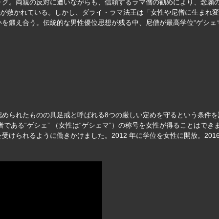
ォク。両親の反対に遭いながらも、信頼するラマ僧の勧めにより、念願
”が敷かれている。しかし、ダライ・ラマ法王は「女性や尼僧に生まれ
を鍛え合う。伝統的な男性優位思想が残る中、尼僧が最高学位“ゲシェ
認められたものの具足戒と呼ばれる8つの厳しい定めを守るという条件
者である“ゲシェ” （女性は“ゲシェマ”）の称号を女性が得ることはで
けられるように働きかけました。2012 年に学位を女性に開放。201