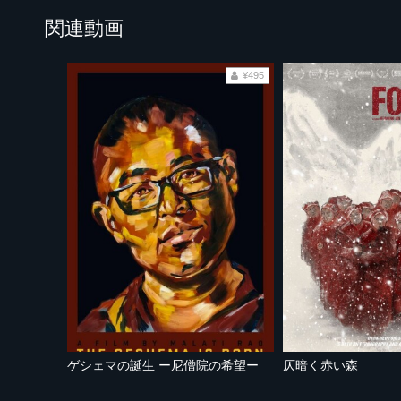
関連動画
¥495
ゲシェマの誕生 ー尼僧院の希望ー
仄暗く赤い森