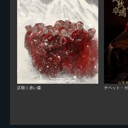
仄暗く赤い森
チベット・ガ