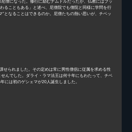
の尼僧になった。修行に励むナムドルだったが、仏教にはブッ
変わることもある」と述べ、尼僧院でも僧院と同様に学問を行
マ”となることはできるのか。尼僧たちの熱い思いが、チベッ
を課せられました。その定めは常に男性僧侶に従属を求める性
きませんでした。ダライ・ラマ法王は何十年にもわたって、チベ
6年には初のゲシェマが20人誕生しました。