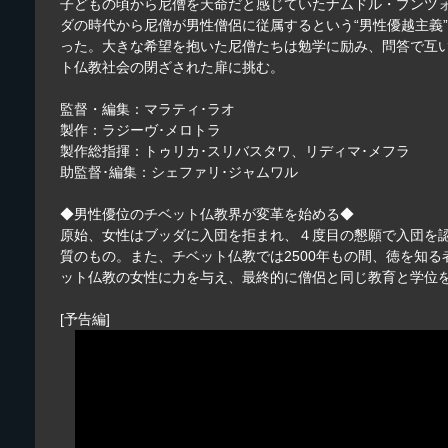
子どもの頃から尼僧を天命だと感じていたナムドル・プンツ
ダの時代から尼僧が男性僧侶に従属するという“男性優越主義
った。大きな希望を抱いた尼僧たちは勉学に励み、問答で互い
ト仏教社会の閉ざされた扉に挑む。
監督・編集：マラティ･ラオ
製作：ラジーヴ･メロトラ
製作総指揮：トゥリカ･スリバスタワ、リディマ･メフラ
助監督･編集：シェファリ･ジャムワル
◆男性優位のチベット仏教界が変革を始める◆
原始、女性はブッダに入団を拒まれ、４度目の懇願で入団を
質のもの。また、チベット仏教では2500年もの間、徳を知る
ット仏教の女性に力を与え、最終的に僧侶と同じ教育と学位を受
[予告編]