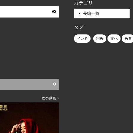
カテゴリ
長編一覧
タグ
インド
宗教
文化
教育
次の動画