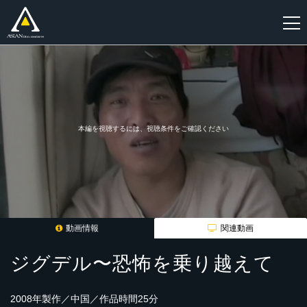
新
規
登
録
本編を視聴するには、視聴条件をご確認ください
動画情報
関連動画
ジグデル〜恐怖を乗り越えて
2008年製作／中国／作品時間25分