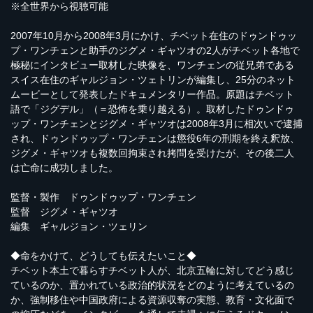
※全世界から視聴可能
2007年10月から2008年3月にかけ、チベット在住のドゥンドゥッ
プ・ワンチェンと助手のジグメ・ギャツオの2人がチベット各地で
極秘にインタビュー取材した映像を、ワンチェンの従兄弟である
スイス在住のギャルジョン・ツェトリンが編集し、25分のネット
ムービーとして発表したドキュメンタリー作品。原題はチベット
語で「ジグデル」（＝恐怖を乗り越える）。取材したドゥンドゥ
ップ・ワンチェンとジグメ・ギャツオは2008年3月に相次いで逮捕
され、ドゥンドゥップ・ワンチェンは懲役6年の刑期を終え釈放、
ジグメ・ギャツオも複数回拘束され拷問を受けたが、その後二人
は亡命に成功しました。
監督・製作 ドゥンドゥップ・ワンチェン
監督 ジグメ・ギャツオ
編集 ギャルジョン・ツェリン
◆命をかけて、どうしても伝えたいこと◆
チベット本土で暮らすチベット人が、北京五輪に対してどう感じ
ているのか、置かれている政治的状況をどのように考えているの
か、強制移住や中国政府による資源収奪の実態、教育・文化面で