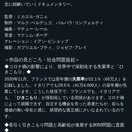
念に紐解いていくドキュメンタリー。
監督：ミカエル･ガニェ
制作：マルク･ベルデュゴ、バルバラ･コンフォルティ
編集：マチュー･レール
音楽：マクシム･ボーデ
ナレーション：イアン･ビショップ
撮影：ガブリエル･ブティ、ジョゼフ･アレイ
＜作品の見どころ・社会問題提起＞
◆コロナ禍の影響により、世界中で深刻化する失業率と「ひ
きこもり」◆
2020年11月、フランスでは若年層の
失業率
が22.1％（65万人）を
記録しました。イタリアでも29.5％（41万4,000人）の若年層が失
業しています。こうした状況下で、フランスでも、イタリアで
も、「
ひきこもり
」が深刻化している現状があります。コロナ禍
によって就職できず、自立する機会を失った若者たちが、自らを
価値の無い存在と感じ、絶望的な孤立感にさいなまれているので
す。
◆長引く引きこもり問題と高齢化が進展する8050問題に直面
◆