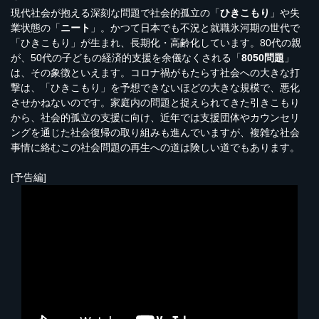
現代社会が抱える深刻な問題で社会的孤立の「
ひきこもり
」や失
業状態の「
ニート
」。かつて日本でも不況と就職氷河期の世代で
「ひきこもり」が生まれ、長期化・高齢化しています。80代の親
が、50代の子どもの経済的支援を余儀なくされる「
8050問題
」
は、その象徴といえます。コロナ禍がもたらす社会への大きな打
撃は、「ひきこもり」を予想できないほどの大きな規模で、悪化
させかねないのです。家庭内の問題と捉えられてきた引きこもり
から、社会的孤立の支援に向け、近年では支援団体やカウンセリ
ングを通じた社会復帰の取り組みも進んでいますが、複雑な社会
事情に絡むこの社会問題の再生への道は険しい道でもあります。
[予告編]