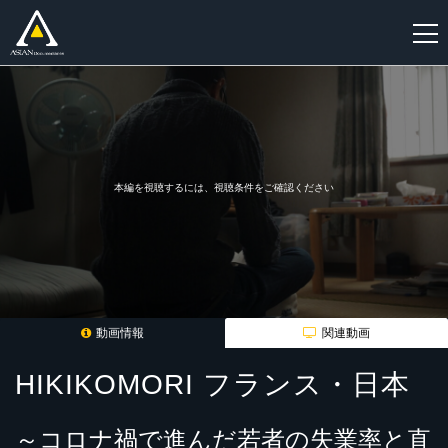
新
規
登
録
本編を視聴するには、視聴条件をご確認ください
動画情報
関連動画
HIKIKOMORI フランス・日本
～コロナ禍で進んだ若者の失業率と直