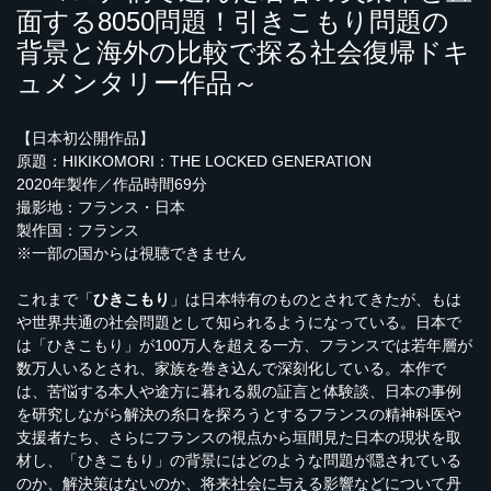
面する8050問題！引きこもり問題の
背景と海外の比較で探る社会復帰ドキ
ュメンタリー作品～
【日本初公開作品】
原題：HIKIKOMORI：THE LOCKED GENERATION
2020年製作／作品時間69分
撮影地：フランス・日本
製作国：フランス
※一部の国からは視聴できません
これまで「
ひきこもり
」は日本特有のものとされてきたが、もは
や世界共通の社会問題として知られるようになっている。日本で
は「ひきこもり」が100万人を超える一方、フランスでは若年層が
数万人いるとされ、家族を巻き込んで深刻化している。本作で
は、苦悩する本人や途方に暮れる親の証言と体験談、日本の事例
を研究しながら解決の糸口を探ろうとするフランスの精神科医や
支援者たち、さらにフランスの視点から垣間見た日本の現状を取
材し、「ひきこもり」の背景にはどのような問題が隠されている
のか、解決策はないのか、将来社会に与える影響などについて丹