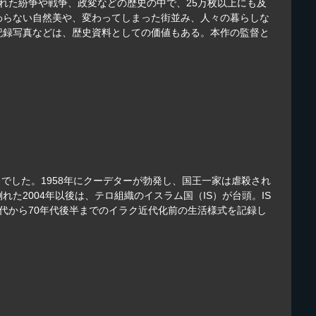
された紛争や戦争、政変などの歴史の中で、25万枚以上にも及
わらない自然美や、変わってしまった街並み、人々の暮らしな
記録写真などは、歴史資料としての価値もある。本作の監督と
でした。1958年にクーデターが勃発し、国王一家は虐殺され
2004年以後は、テロ組織のイスラム国（IS）が台頭。IS
年代から70年代後半までのイラク近代化前の生活様式を記録し