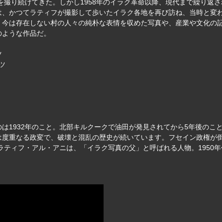
を撮り続けてきた。しかし1958年のイラク革命以降、現代まで繰り返
は、かつてラティフが撮影して歩いたイラク各地を再び訪ね、当時と変
。今は存在しない村の人々の純朴な表情を収めた写真や、産業や文化の
のような作品だ。
ツ
ツ
は1932年のこと。北部キルクークで油田が発見されてから5年後のこと
度重なる政変で、破壊と混乱の歴史が続いています。フセイン政権が倒れた
ラティフ・アル・アニは、「イラク写真の父」と呼ばれる人物。1950