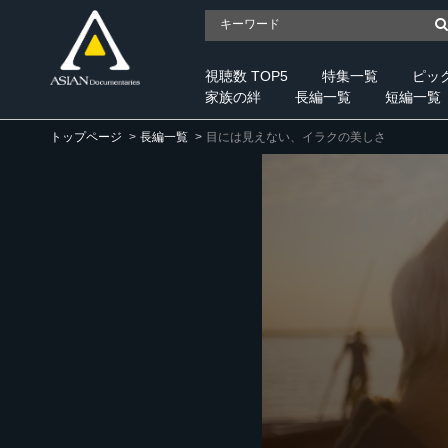
視聴数 TOP5
特集一覧
ピッ
家族の絆
長編一覧
短編一覧
トップページ
長編一覧
目には見えない、イラクの美しさ