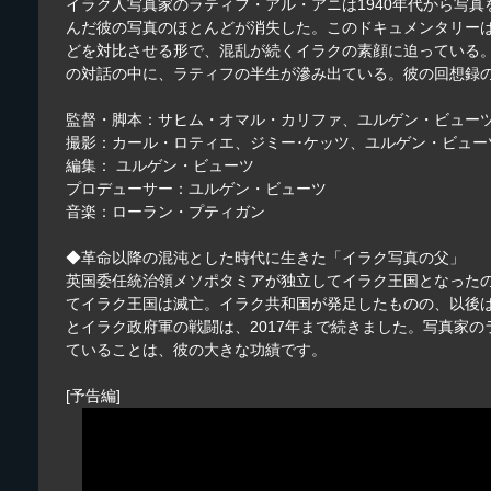
イラク人写真家のラティフ・アル・アニは1940年代から写真
んだ彼の写真のほとんどが消失した。このドキュメンタリー
どを対比させる形で、混乱が続くイラクの素顔に迫っている
の対話の中に、ラティフの半生が滲み出ている。彼の回想録
監督・脚本：サヒム・オマル・カリファ、ユルゲン・ビュー
撮影：カール・ロティエ、ジミー･ケッツ、ユルゲン・ビュー
編集： ユルゲン・ビューツ
プロデューサー：ユルゲン・ビューツ
音楽：ローラン・プティガン
◆革命以降の混沌とした時代に生きた「イラク写真の父」
英国委任統治領メソポタミアが独立してイラク王国となったの
てイラク王国は滅亡。イラク共和国が発足したものの、以後は
とイラク政府軍の戦闘は、2017年まで続きました。写真家の
ていることは、彼の大きな功績です。
[予告編]