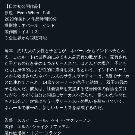
【日本初公開作品】
原題：Even When I Fall
2020年製作／作品時間90分
撮影地：ネパール、インド
製作国：イギリス
※全世界から視聴可能
毎年、約1万人の女性と子どもが、ネパールからインドへ売られ
る。このルートは世界的にみても人身売買の数が多い。売買され
た子どもの行き先の１つがサーカスだ。ほとんどの場合、子ども
たちは身体的および性的に虐待を受けるという。インドのサーカ
スから救出されたネパール人のサラスヴァティーは、8歳でサーカ
スに連れてこられ、14歳でオーナーの息子と結婚し、双子の男の
子を産んだ。彼女は、社会復帰を支援する慈善団体の保護を受け
ながら、やがて自分と同様にサーカスへ売られ、傷ついた仲間た
ちと出会い、次第にもう一度サーカスへの思いを募らせていく。
ネパールで唯一の、新しいサーカスを結成するのだ。
監督：スカイ・ニール、ケイト･マクラーノン
製作：エルム･シェイクリファアル
製作総指揮：リジー･フランク