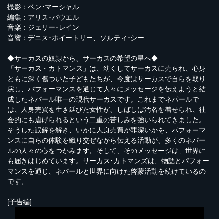
撮影：ベン･マーシャル
編集：アリス･パウエル
音楽：ジェリー･レイン
音響：デニス･ホイートリー、ソルティ･シー
◆サーカスの奴隷から、サーカスの希望の星へ◆
「サーカス・カトマンズ」は、幼くしてサーカスに売られ、心身
ともに深く傷ついた子どもたちが、今度はサーカスで自らを取り
戻し、パフォーマンスを通じて人々にメッセージを伝えようと結
成したネパール唯一の現代サーカスです。これまでネパールで
は、人身売買を生き延びた女性が、しばしば汚名を着せられ、社
会的にも虐げられるという二重の苦しみを強いられてきました。
そうした誤解を解き、いかに人身売買が罪深いかを、パフォーマ
ンスに自らの体験を織り交ぜながら伝える活動が、多くのネパー
ルの人々の心をつかみます。そして、そのメッセージは、世界に
も届きはじめています。サーカス･カトマンズは、物語とパフォー
マンスを通じ、ネパールと世界に向けた啓蒙活動を続けているの
です。
[予告編]