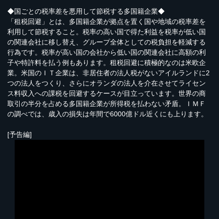
◆国ごとの税率差を悪用して節税する多国籍企業◆
「租税回避」とは、多国籍企業が拠点を置く国や地域の税率差を
利用して節税すること。税率の高い国で得た利益を税率が低い国
の関連会社に移し替え、グループ全体としての税負担を軽減する
行為です。税率が高い国の会社から低い国の関連会社に高額の利
子や特許料を払う例もあります。租税回避に積極的なのは米欧企
業。米国のＩＴ企業は、非居住者の法人税がないアイルランドに2
つの法人をつくり、さらにオランダの法人を介在させてライセン
ス料収入への課税を回避するケースが目立っています。世界の商
取引の半分を占める多国籍企業が所得税を払わない矛盾。ＩＭＦ
の調べでは、歳入の損失は年間で6000億ドル近くにも上ります。
[予告編]