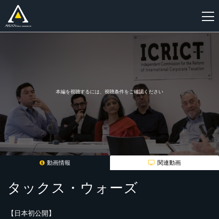
新
規
登
録
本編を視聴するには、視聴条件をご確認ください
動画情報
関連動画
タックス・ウォーズ
【日本初公開】