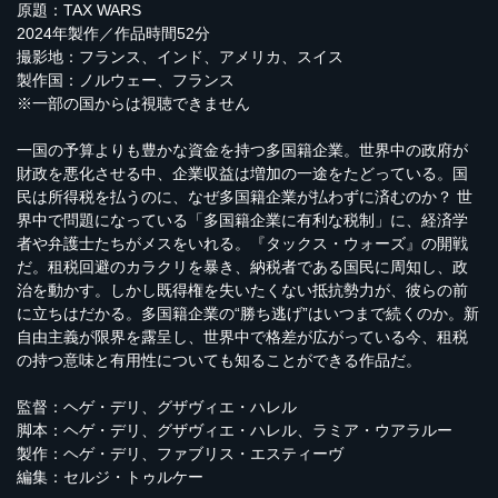
原題：TAX WARS
2024年製作／作品時間52分
撮影地：フランス、インド、アメリカ、スイス
製作国：ノルウェー、フランス
※一部の国からは視聴できません
一国の予算よりも豊かな資金を持つ多国籍企業。世界中の政府が
財政を悪化させる中、企業収益は増加の一途をたどっている。国
民は所得税を払うのに、なぜ多国籍企業が払わずに済むのか？ 世
界中で問題になっている「多国籍企業に有利な税制」に、経済学
者や弁護士たちがメスをいれる。『タックス・ウォーズ』の開戦
だ。租税回避のカラクリを暴き、納税者である国民に周知し、政
治を動かす。しかし既得権を失いたくない抵抗勢力が、彼らの前
に立ちはだかる。多国籍企業の“勝ち逃げ”はいつまで続くのか。新
自由主義が限界を露呈し、世界中で格差が広がっている今、租税
の持つ意味と有用性についても知ることができる作品だ。
監督：ヘゲ・デリ、グザヴィエ・ハレル
脚本：ヘゲ・デリ、グザヴィエ・ハレル、ラミア・ウアラルー
製作：ヘゲ・デリ、ファブリス・エスティーヴ
編集：セルジ・トゥルケー