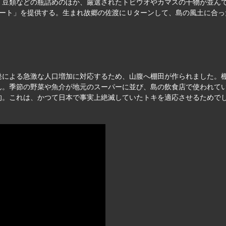
、豆類などの瓶詰めのほか、厳選されたトビウオやカマスの干物が並ん
バート」を提供する。生まれ故郷の佐渡にＵターンして、島の風土に合
発による急激な人口増加に対応するため、山腹へ棚田が作られました。
ん。季節の野菜や魚介が地元のスーパーに並び、島の飲食店で使われて
的。これは、かつて日本で事実上絶滅していたトキを適応させるためで