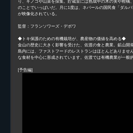
り、キノコや山菜を採集。貯蔵室には熟成中の木の実や柑橘
のことでいっぱいだ。月に1度は、ネパールの国民食「ダル
が映像化されている。
監督：フランソワーズ・デボワ
◆トキ保護のための有機栽培が、農産物の価値を高める◆
金山の歴史に大きく影響を受けた、佐渡の食と農業。鉱山開
島内には、ファストフードのレストランはほとんどありませ
な食材を中心に形成されています。佐渡では有機農業が一般
[予告編]