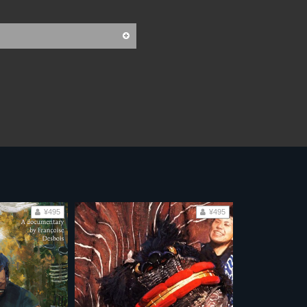
¥495
¥495