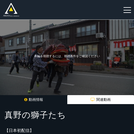
新
規
登
録
本編を視聴するには、視聴条件をご確認ください
動画情報
関連動画
真野の獅子たち
【日本初配信】