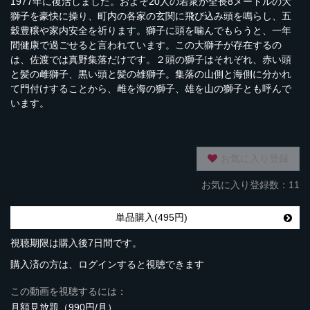
1977年に復活しました。およそ20人の若衆が全長8メートルの大
獅子を豪快に操り、町内の各家の玄関に飛び込み頭を鳴らし、五
穀豊穣や家内安全を祈ります。獅子に頭を噛んでもらうと、一年
間健康で過ごせると言われています。この大獅子が存在するの
は、佐渡では真野集落だけです。２頭の獅子はそれぞれ、赤い頭
と髪の雌獅子、黒い頭と髪の雄獅子。集落の山側と海側に分かれ
て門付けすることから、雌を海の獅子、雄を山の獅子とも呼んで
います。
お気に入り登録
お気に入り登録数：11
単品購入(495円)
視聴期限は購入後7日間です。
購入済の方は、ログインすると視聴できます
この動画を視聴するには：
月額見放題（990円/月）