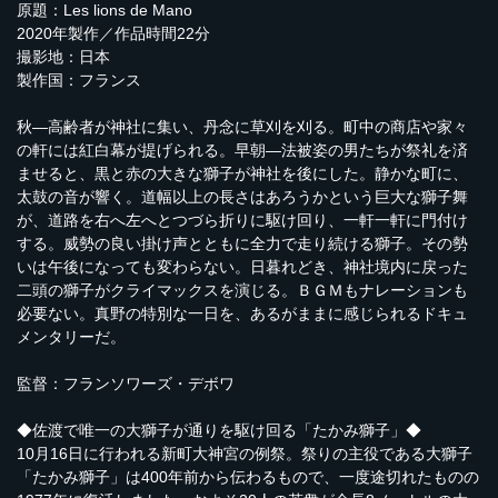
原題：Les lions de Mano
2020年製作／作品時間22分
撮影地：日本
製作国：フランス
秋—高齢者が神社に集い、丹念に草刈を刈る。町中の商店や家々
の軒には紅白幕が提げられる。早朝—法被姿の男たちが祭礼を済
ませると、黒と赤の大きな獅子が神社を後にした。静かな町に、
太鼓の音が響く。道幅以上の長さはあろうかという巨大な獅子舞
が、道路を右へ左へとつづら折りに駆け回り、一軒一軒に門付け
する。威勢の良い掛け声とともに全力で走り続ける獅子。その勢
いは午後になっても変わらない。日暮れどき、神社境内に戻った
二頭の獅子がクライマックスを演じる。ＢＧＭもナレーションも
必要ない。真野の特別な一日を、あるがままに感じられるドキュ
メンタリーだ。
監督：フランソワーズ・デボワ
◆佐渡で唯一の大獅子が通りを駆け回る「たかみ獅子」◆
10月16日に行われる新町大神宮の例祭。祭りの主役である大獅子
「たかみ獅子」は400年前から伝わるもので、一度途切れたものの