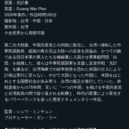
原題：光計畫
英題：Guang War Plan
2020年製作／作品時間105分
撮影地：台湾・中国・日本
製作国：台湾
※全世界から視聴可能
第二次大戦後、中国共産党との内戦に敗北し、台湾へ移転した中
華民国政府。総統の蒋介石は大陸への反攻を目論み、かつての敵
である旧日本軍の軍人たちを極秘裏に入国させ軍事顧問団「白
団」を組織した。彼らは中華民国国軍を支援し反攻作戦「光計
画」を練るが、台湾海峡での紛争勃発を恐れた米国の介入により
計画は実行に至らない。やがて大国となった中国に、米国をはじ
めとする国際社会が歩み寄り、台湾の孤立が進行していった。終
戦直後からの75年間、互いに「一つの中国」を掲げる中国共産党
と台湾政府の間で繰り返される軋轢と、時代の変遷により変化す
るパワーバランスを追った歴史ドキュメンタリー作品。
監督：シュウ・ミンチュン
プロデューサー：ガン・リー