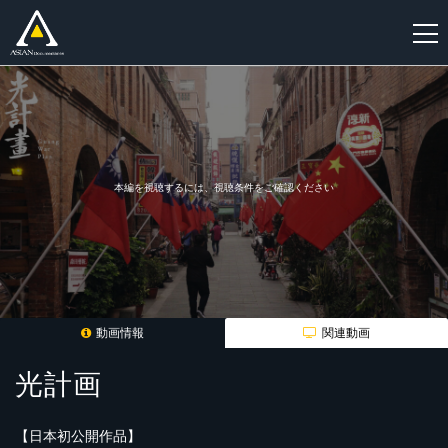
新
規
登
録
本編を視聴するには、視聴条件をご確認ください
動画情報
関連動画
光計画
【日本初公開作品】