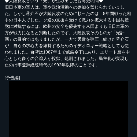
◆大陸反攻という「光」が生み出した台湾史の闇◆
旧日本軍の軍人は、軍や政治活動への参加を禁じられていまし
た。しかし蒋介石が大陸反攻のために頼ったのは、8年間戦った相
手の日本人でした。ソ連の支援を受けて戦力を拡大する中国共産
党に対抗するには、欧州の安全を優先する米国よりも旧日本軍の
方が戦力になると判断したのです。大陸反攻そのものが「光計
画」の目的ではありましたが、一方で民衆を弾圧し続けた蒋介石
が、自らの求心力を維持するためのイデオロギー戦略としても使
われました。台湾は1987年まで戒厳令下にあり、エリート層を中
心とした多くの台湾人が投獄、処刑されました。民主化が実現し
たのは李登輝総統時代の1992年以降のことです。
[予告編]