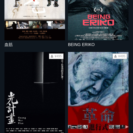
血筋
BEING ERIKO
¥495
¥495