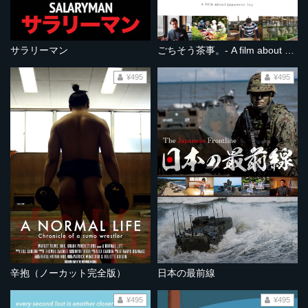
サラリーマン
ごちそう茶事。- A film about Japanese tea -
¥495
¥495
辛抱（ノーカット完全版）
日本の最前線
¥495
¥495