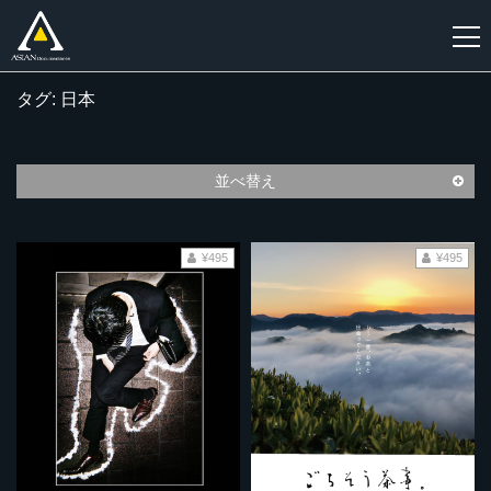
タグ: 日本
新
規
登
並べ替え
録
¥495
¥495