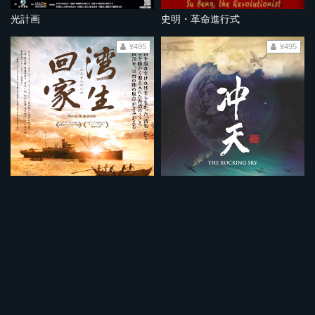
光計画
史明・革命進行式
¥495
¥495
湾生回家
ロッキングスカイ
¥495