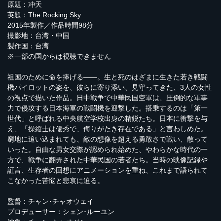
原題：冲天
英題：The Rocking Sky
2015年製作／作品時間98分
撮影地：台湾・中国
製作国：台湾
※一部の国からは視聴できません
祖国のために命を捧げる――。生と死のはざまに生きた若き戦闘
機パイロットの姿を、彼らに寄り添い、見守ってきた、3人の女性
の視点で描いた作品。日中戦争で中華民国空軍は、圧倒的な軍事
力で侵攻する日本海軍の戦闘機を迎撃した。搭乗するのは「第一
世代」と呼ばれる中央航空学校出身の精鋭たち。日本に衝撃を与
え、「操縦士は優秀で、侮りがたき存在である」と言わしめた。
窮地に追い込まれても、敵の想像を超える勇敢さで戦い、散って
いった。自由な男女交際が認められ始めた、やわらかな時代の一
方で、戦争に翻弄された中華民国の若者たち。当時の映像記録や
証言、生存者の回想にアニメーションを重ね、これまで語られて
こなかった苦悩と悲哀に迫る。
監督：チャン･チャオウェイ
プロデューサー：シェン･ルーユン