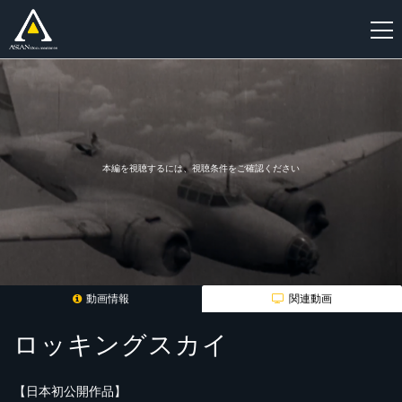
新
規
登
録
本編を視聴するには、視聴条件をご確認ください
動画情報
関連動画
ロッキングスカイ
【日本初公開作品】