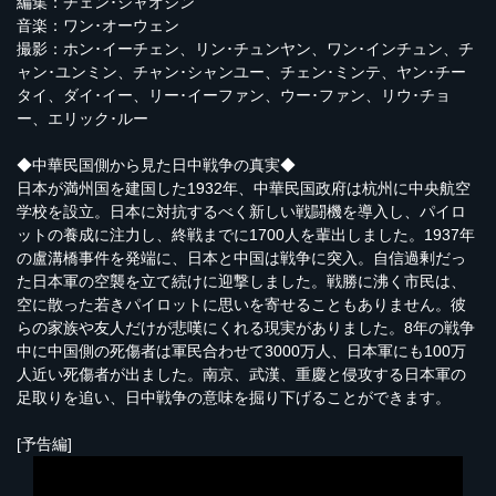
編集：チェン･シャオジン
音楽：ワン･オーウェン
撮影：ホン･イーチェン、リン･チュンヤン、ワン･インチュン、チ
ャン･ユンミン、チャン･シャンユー、チェン･ミンテ、ヤン･チー
タイ、ダイ･イー、リー･イーファン、ウー･ファン、リウ･チョ
ー、エリック･ルー
◆中華民国側から見た日中戦争の真実◆
日本が満州国を建国した1932年、中華民国政府は杭州に中央航空
学校を設立。日本に対抗するべく新しい戦闘機を導入し、パイロ
ットの養成に注力し、終戦までに1700人を輩出しました。1937年
の盧溝橋事件を発端に、日本と中国は戦争に突入。自信過剰だっ
た日本軍の空襲を立て続けに迎撃しました。戦勝に沸く市民は、
空に散った若きパイロットに思いを寄せることもありません。彼
らの家族や友人だけが悲嘆にくれる現実がありました。8年の戦争
中に中国側の死傷者は軍民合わせて3000万人、日本軍にも100万
人近い死傷者が出ました。南京、武漢、重慶と侵攻する日本軍の
足取りを追い、日中戦争の意味を掘り下げることができます。
[予告編]