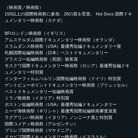
（映画賞／映画祭）
150以上の国際映画祭に参加、28の賞を受賞。 Hot Docs 国際ドキ
ュメンタリー映画祭（カナダ）
BFIロンドン映画祭（イギリス）
アムステルダム国際ドキュメンタリー映画祭（オランダ）
スラムダンス映画祭（USA）最優秀短編ドキュメンタリー賞
札幌国際短編映画祭（日本）ベストドキュメンタリー
グラスゴー短編映画祭（英国）観客賞
モスクワ国際ドキュメンタリー映画祭（ロシア）最優秀短編ドキ
ュメンタリー特別賞
インターフィルムベルリン国際短編映画祭（ドイツ）特別賞
ゲントビューポイントドキュメンタリー映画祭（ブリュッセル）
ベストドキュメンタリー短編映画賞
ミラノ映画祭（イタリア）特別賞
ボストン短編映画祭（USA）最優秀短編ドキュメンタリー
エーゲ海映画祭（ギリシャ）最優秀国際短編映画審査員賞
ラグアリンバ映画祭（イタリア）ノンニーナ賞と特別賞
国際コメディ映画祭（アルゼンチン）
プリレプ国際映画祭（マケドニア）
ドカビブ国際ドキュメンタリー映画祭（イスラエル）