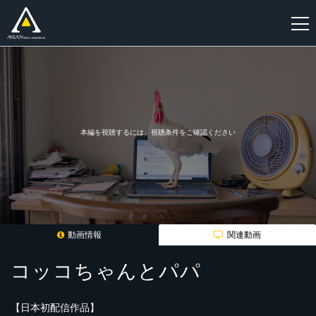
新
規
登
録
本編を視聴するには、視聴条件をご確認ください
動画情報
関連動画
コッコちゃんとパパ
【日本初配信作品】