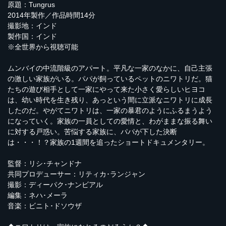
原題：Tungrus
2014年製作／作品時間14分
撮影地：インド
製作国：インド
※全世界から視聴可能
ムンバイの中流階級のアパート。平凡な一家のなかに、自己主張
の激しい家族がいる。パパが飼っているペットのニワトリだ。猫
たちの遊び相手として一家にやって来た小さく愛らしいヒヨコ
は、幼い時代を生き残り、あっという間に立派なニワトリに成長
したのだ。やがてニワトリは、一家の暴君のようにふるまうよう
になっていく。家族の一員としての愛情と、わがままな振る舞い
に対する戸惑い。苦悩する家族に、パパが下した決断
は・・・！？家族の1週間を追ったショートドキュメンタリー。
監督：リシ･チャンドナ
共同プロデューサー：リティカ･ランジャン
撮影：ディーパク･ナンビアル
編集：ネハ･メーラ
音楽：ビニト･ドソウザ