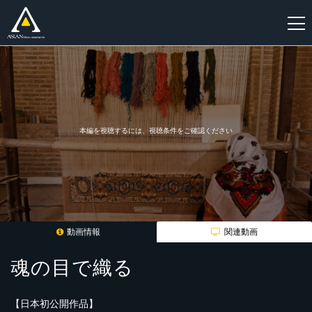
新
規
登
録
本編を視聴するには、視聴条件をご確認ください
動画情報
関連動画
魂の目で織る
【日本初公開作品】