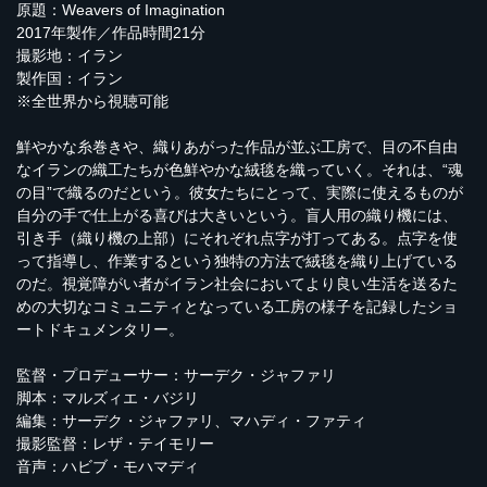
原題：Weavers of Imagination
2017年製作／作品時間21分
撮影地：イラン
製作国：イラン
※全世界から視聴可能
鮮やかな糸巻きや、織りあがった作品が並ぶ工房で、目の不自由
なイランの織工たちが色鮮やかな絨毯を織っていく。それは、“魂
の目”で織るのだという。彼女たちにとって、実際に使えるものが
自分の手で仕上がる喜びは大きいという。盲人用の織り機には、
引き手（織り機の上部）にそれぞれ点字が打ってある。点字を使
って指導し、作業するという独特の方法で絨毯を織り上げている
のだ。視覚障がい者がイラン社会においてより良い生活を送るた
めの大切なコミュニティとなっている工房の様子を記録したショ
ートドキュメンタリー。
監督・プロデューサー：サーデク・ジャファリ
脚本：マルズィエ・バジリ
編集：サーデク・ジャファリ、マハディ・ファティ
撮影監督：レザ・テイモリー
音声：ハビブ・モハマディ