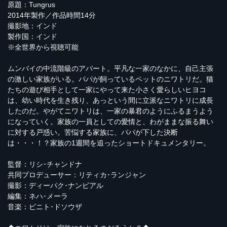
原題：Tungrus
2014年製作／作品時間14分
撮影地：インド
製作国：インド
※全世界から視聴可能
ムンバイの中流階級のアパート。平凡な一家のなかに、自己主張
の激しい家族がいる。パパが飼っているペットのニワトリだ。猫
たちの遊び相手として一家にやって来た小さく愛らしいヒヨコ
は、幼い時代を生き残り、あっという間に立派なニワトリに成長
したのだ。やがてニワトリは、一家の暴君のようにふるまうよう
になっていく。家族の一員としての愛情と、わがままな振る舞い
に対する戸惑い。苦悩する家族に、パパが下した決断
は・・・！？家族の1週間を追ったショートドキュメンタリー。
監督：リシ･チャンドナ
共同プロデューサー：リティカ･ランジャン
撮影：ディーパク･ナンビアル
編集：ネハ･メーラ
音楽：ビニト･ドソウザ