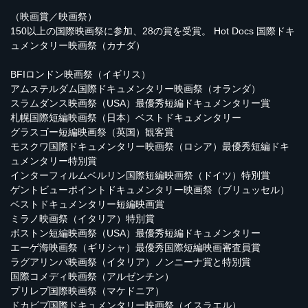
（映画賞／映画祭）
150以上の国際映画祭に参加、28の賞を受賞。 Hot Docs 国際ドキ
ュメンタリー映画祭（カナダ）
BFIロンドン映画祭（イギリス）
アムステルダム国際ドキュメンタリー映画祭（オランダ）
スラムダンス映画祭（USA）最優秀短編ドキュメンタリー賞
札幌国際短編映画祭（日本）ベストドキュメンタリー
グラスゴー短編映画祭（英国）観客賞
モスクワ国際ドキュメンタリー映画祭（ロシア）最優秀短編ドキ
ュメンタリー特別賞
インターフィルムベルリン国際短編映画祭（ドイツ）特別賞
ゲントビューポイントドキュメンタリー映画祭（ブリュッセル）
ベストドキュメンタリー短編映画賞
ミラノ映画祭（イタリア）特別賞
ボストン短編映画祭（USA）最優秀短編ドキュメンタリー
エーゲ海映画祭（ギリシャ）最優秀国際短編映画審査員賞
ラグアリンバ映画祭（イタリア）ノンニーナ賞と特別賞
国際コメディ映画祭（アルゼンチン）
プリレプ国際映画祭（マケドニア）
ドカビブ国際ドキュメンタリー映画祭（イスラエル）