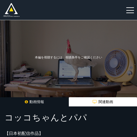
新
規
登
録
本編を視聴するには、視聴条件をご確認ください
動画情報
関連動画
コッコちゃんとパパ
【日本初配信作品】