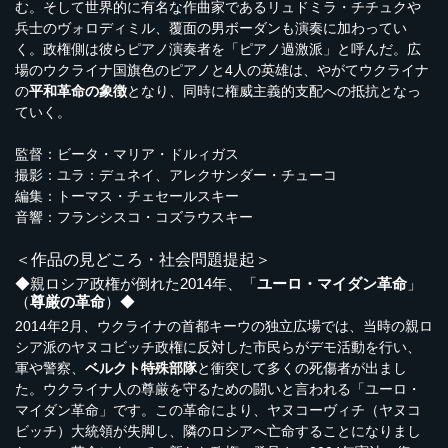
む。そして世界的に有名な作曲家であるリュドミラ・チチュクや
兵士のヴォロディミル、覆面の男ボーダンも演奏に加わってい
く。政権側は彼らピアノ演奏者を「ピアノ過激派」と呼んだ。広
場のウクライナ国旗色のピアノと4人の英雄は、やがてウクライナ
の
平和革命の象徴
となり、同時に権威主義的支配への抵抗となっ
ていく。
監督：ビータ・マリア・ドルィガス
撮影：ユラ：デュネイ、アレクサンダー・チューコ
編集：トーマス・チェセールスキー
音響：フランシスコ・コズラウスキー
＜作品の見どころ・社会問題提起＞
◆親ロシア政権が倒れた2014年、「
ユーロ・マイダン革命
」
（
尊厳の革命
）◆
2014年2月、ウクライナの首都キーウの独立広場では、当時の親ロ
シア派のヤヌコビッチ政権に反対した市民らがデモ活動を行い、
軍や警察、
ベルクト特殊部隊
と衝突して多くの死傷者が出まし
た。ウクライナ人の尊厳を守るための闘いと言われる「ユーロ・
マイダン革命」です。この革命により、ヤヌコーヴィチ（ヤヌコ
ビッチ）大統領が失脚し、隣のロシアへ亡命することになりまし