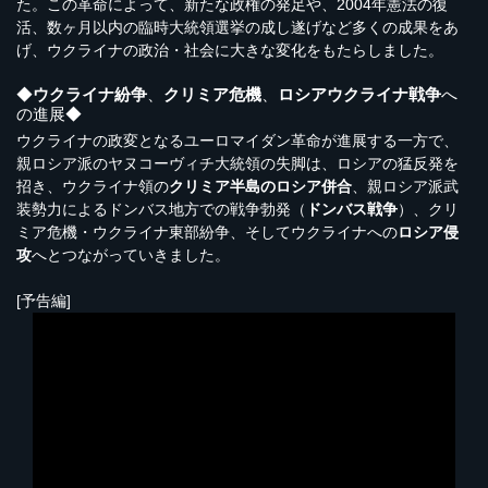
た。この革命によって、新たな政権の発足や、2004年憲法の復
活、数ヶ月以内の臨時大統領選挙の成し遂げなど多くの成果をあ
げ、ウクライナの政治・社会に大きな変化をもたらしました。
◆
ウクライナ紛争
、
クリミア危機
、
ロシアウクライナ戦争
へ
の進展◆
ウクライナの政変となるユーロマイダン革命が進展する一方で、
親ロシア派のヤヌコーヴィチ大統領の失脚は、ロシアの猛反発を
招き、ウクライナ領の
クリミア半島のロシア併合
、親ロシア派武
装勢力によるドンバス地方での戦争勃発（
ドンバス戦争
）、クリ
ミア危機・ウクライナ東部紛争、そしてウクライナへの
ロシア侵
攻
へとつながっていきました。
[予告編]