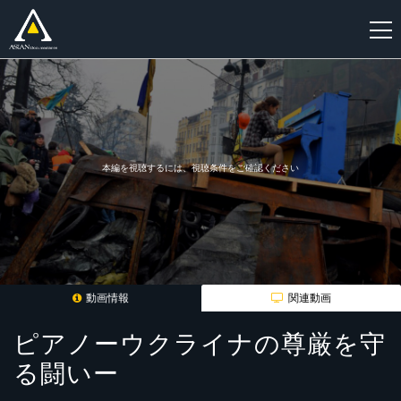
新
規
登
録
本編を視聴するには、視聴条件をご確認ください
動画情報
関連動画
ピアノーウクライナの尊厳を守
る闘いー