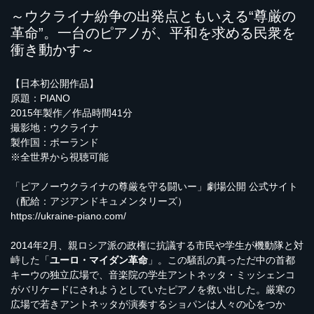
～ウクライナ紛争の出発点ともいえる“尊厳の
革命”。一台のピアノが、平和を求める民衆を
衝き動かす～
【日本初公開作品】
原題：PIANO
2015年製作／作品時間41分
撮影地：ウクライナ
製作国：ポーランド
※全世界から視聴可能
「ピアノーウクライナの尊厳を守る闘いー」劇場公開 公式サイト
（配給：アジアンドキュメンタリーズ）
https://ukraine-piano.com/
2014年2月、親ロシア派の政権に抗議する市民や学生が機動隊と対
峙した「
ユーロ・マイダン革命
」。この騒乱の真っただ中の首都
キーウの独立広場で、音楽院の学生アントネッタ・ミッシェンコ
がバリケードにされようとしていたピアノを救い出した。厳寒の
広場で若きアントネッタが演奏するショパンは人々の心をつか