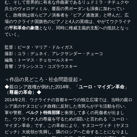
む。そして世界的に有名な作曲家であるリュドミラ・チチュクや
兵士のヴォロディミル、覆面の男ボーダンも演奏に加わってい
く。政権側は彼らピアノ演奏者を「ピアノ過激派」と呼んだ。広
場のウクライナ国旗色のピアノと4人の英雄は、やがてウクライナ
の
平和革命の象徴
となり、同時に権威主義的支配への抵抗となっ
ていく。
監督：ビータ・マリア・ドルィガス
撮影：ユラ：デュネイ、アレクサンダー・チューコ
編集：トーマス・チェセールスキー
音響：フランシスコ・コズラウスキー
＜作品の見どころ・社会問題提起＞
◆親ロシア政権が倒れた2014年、「
ユーロ・マイダン革命
」
（
尊厳の革命
）◆
2014年2月、ウクライナの首都キーウの独立広場では、当時の親ロ
シア派のヤヌコビッチ政権に反対した市民らがデモ活動を行い、
軍や警察、
ベルクト特殊部隊
と衝突して多くの死傷者が出まし
た。ウクライナ人の尊厳を守るための闘いと言われる「ユーロ・
マイダン革命」です。この革命により、ヤヌコーヴィチ（ヤヌコ
ビッチ）大統領が失脚し、隣のロシアへ亡命することになりまし