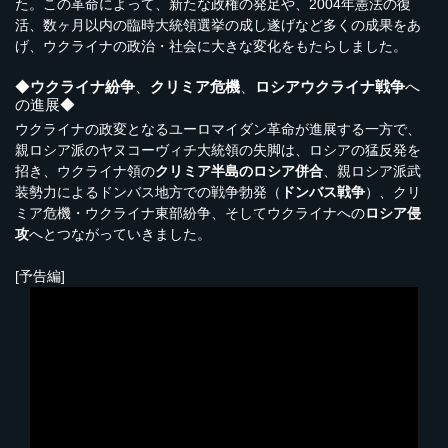
た。この革命によって、新たな政権の発足や、2004年憲法の復
活、数ヶ月以内の臨時大統領選挙の成し遂げなど多くの成果をあ
げ、ウクライナの政治・社会に大きな変化をもたらしました。
◆
ウクライナ紛争
、
クリミア危機
、
ロシアウクライナ戦争
へ
の進展◆
ウクライナの政変となるユーロマイダン革命が進展する一方で、
親ロシア派のヤヌコーヴィチ大統領の失脚は、ロシアの猛反発を
招き、ウクライナ領の
クリミア半島のロシア併合
、親ロシア派武
装勢力によるドンバス地方での戦争勃発（
ドンバス戦争
）、クリ
ミア危機・ウクライナ東部紛争、そしてウクライナへの
ロシア侵
攻
へとつながっていきました。
[予告編]