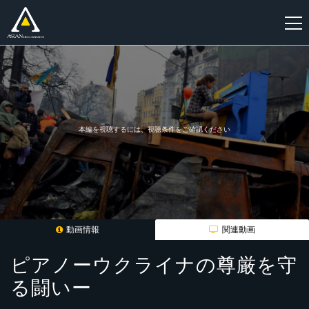
新
規
登
録
本編を視聴するには、視聴条件をご確認ください
動画情報
関連動画
ピアノーウクライナの尊厳を守
る闘いー