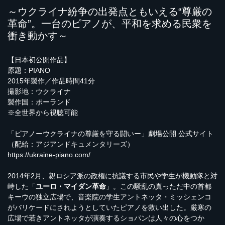
～ウクライナ紛争の出発点ともいえる“尊厳の
革命”。一台のピアノが、平和を求める民衆を
衝き動かす～
【日本初公開作品】
原題：PIANO
2015年製作／作品時間41分
撮影地：ウクライナ
製作国：ポーランド
※全世界から視聴可能
「ピアノーウクライナの尊厳を守る闘いー」劇場公開 公式サイト
（配給：アジアンドキュメンタリーズ）
https://ukraine-piano.com/
2014年2月、親ロシア派の政権に抗議する市民や学生が機動隊と対
峙した「
ユーロ・マイダン革命
」。この騒乱の真っただ中の首都
キーウの独立広場で、音楽院の学生アントネッタ・ミッシェンコ
がバリケードにされようとしていたピアノを救い出した。厳寒の
広場で若きアントネッタが演奏するショパンは人々の心をつか