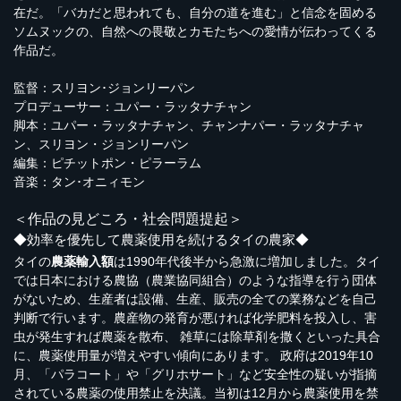
在だ。「バカだと思われても、自分の道を進む」と信念を固める
ソムヌックの、自然への畏敬とカモたちへの愛情が伝わってくる
作品だ。
監督：スリヨン･ジョンリーパン
プロデューサー：ユパー・ラッタナチャン
脚本：ユパー・ラッタナチャン、チャンナパー・ラッタナチャ
ン、スリヨン・ジョンリーパン
編集：ピチットポン・ピラーラム
音楽：タン･オニィモン
＜作品の見どころ・社会問題提起＞
◆効率を優先して農薬使用を続けるタイの農家◆
タイの
農薬輸入額
は1990年代後半から急激に増加しました。タイ
では日本における農協（農業協同組合）のような指導を行う団体
がないため、生産者は設備、生産、販売の全ての業務などを自己
判断で行います。農産物の発育が悪ければ化学肥料を投入し、害
虫が発生すれば農薬を散布、 雑草には除草剤を撒くといった具合
に、農薬使用量が増えやすい傾向にあります。 政府は2019年10
月、「パラコート」や「グリホサート」など安全性の疑いが指摘
されている農薬の使用禁止を決議。当初は12月から農薬使用を禁