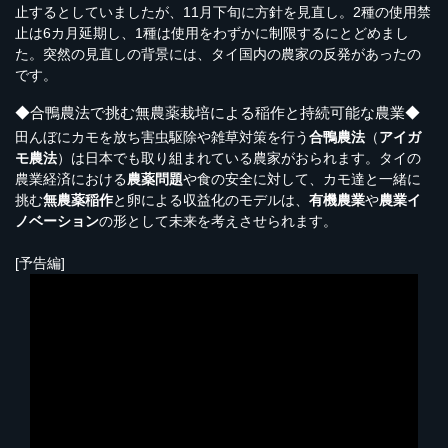
止するとしていましたが、11月下旬に方針を見直し。2種の使用禁
止は6カ月延期し、1種は使用をわずかに制限するにとどめまし
た。突然の見直しの背景には、タイ国内の農家の反発があったの
です。
◆合鴨農法で挑む無農薬栽培による稲作と持続可能な農業◆
田んぼにカモを放ち害虫駆除や雑草対策を行う
合鴨農法
（
アイガ
モ農法
）は日本でも取り組まれている農家がおられます。タイの
農業経済における
農薬問題
や食の安全に対して、カモ達と一緒に
挑む
無農薬稲作
と卵による収益化のモデルは、
有機農業
や
農業イ
ノベーション
の形として未来を考えさせられます。
[予告編]