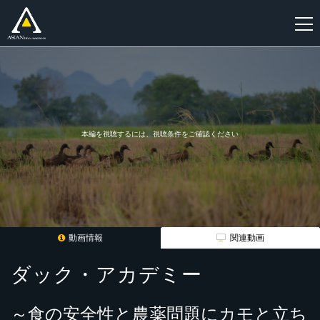
新
規
登
録
本編を視聴するには、視聴条件をご確認ください
動画情報
関連動画
ダック・アカデミー
～食の安全性と農薬問題にカモと立ち