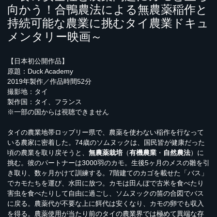
向かう！合鴨農法による無農薬稲作と
持続可能な農業に挑むタイ農業ドキュ
メンタリー映画～
【日本初公開作品】
原題：Duck Academy
2019年製作／作品時間52分
撮影地：タイ
製作国：タイ、フランス
※一部の国からは視聴できません
タイの農業地帯ロッブリー県で、農薬を使わない稲作を行なって
いる農家に密着した。74歳のソムヌックは、国民皆が健康だった
頃の農業を取り戻そうと、
無農薬栽培
（
有機農業
・
自然農法
）に
挑む。彼のパートナーは3000羽のカモ。生後5ヶ月のメスの雛を引
き取り、数ヶ月かけて訓練する。7階建てのカゴを載せた「バス」
でカモたちを運び、水田に放つ。カモは田んぼで古米を食べたり
害虫を食べたりして自由に過ごし、ソムヌックの笛の合図でバス
に戻る。農薬代が不要な上に餌代は安くなり、カモの卵でも収入
を得る。農薬使用が当たり前のタイの農業界では極めて異端な存