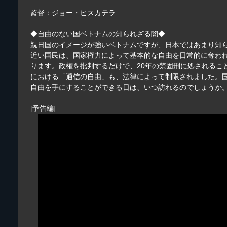
監督：ジョー・ピスカテラ
◆自由のない国ベトナムの知られざる闇◆
親日国のイメージが強いベトナムですが、日本ではあまり知
近い国民は、国家権力によって基本的な自由を日常的に奪わ
ります。政権を批判するだけで、20年の禁固刑に処されるこ
における「通信の自由」も、法律によって制限されました。
自由を手にすることができる日は、いつ訪れるのでしょうか
[予告編]