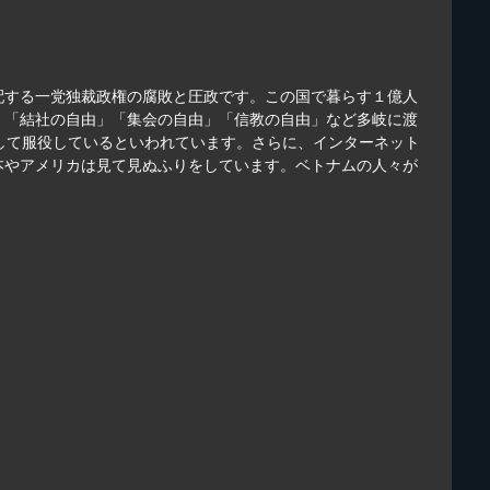
配する一党独裁政権の腐敗と圧政です。この国で暮らす１億人
」「結社の自由」「集会の自由」「信教の自由」など多岐に渡
として服役しているといわれています。さらに、インターネット
本やアメリカは見て見ぬふりをしています。ベトナムの人々が