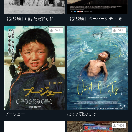
【新登場】山はただ静かに、ふたりを隔てて
【新登場】ペーパーシティ 東京大空襲の記憶
¥495
¥495
プージェー
ぼくが飛ぶまで
¥495