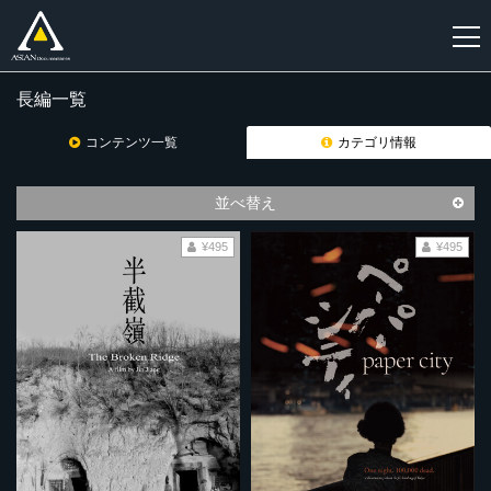
長編一覧
新
規
コンテンツ一覧
カテゴリ情報
登
録
並べ替え
¥495
¥495