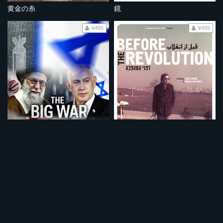
黄金の糸
鏡
¥495
¥495
大戦争 イスラエルVSイラン
革命前夜 イラン人とイスラエル人
¥495
¥495