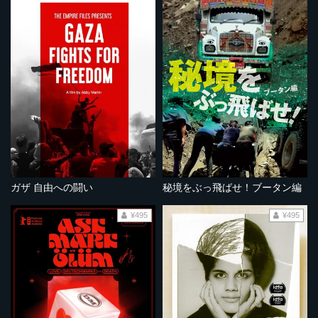
ガザ 自由への闘い
秘境をぶっ飛ばせ！ブータン編
¥495
¥495