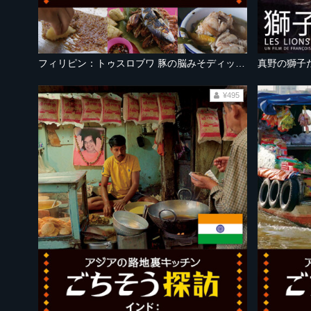
フィリピン：トゥスロブワ 豚の脳みそディップとハリセンボンスープ
真野の獅子
¥495