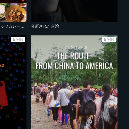
タイ：マングローブガニのココナッツカレーとエイのチリペースト炒め
分断された台湾
¥495
¥495