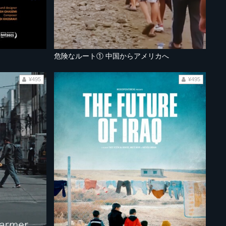
危険なルート① 中国からアメリカへ
¥495
¥495