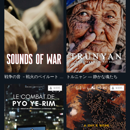
戦争の音 －戦火のベイルート オルタナ音楽 －
トルニャン ― 静かな魂たち
¥495
¥495