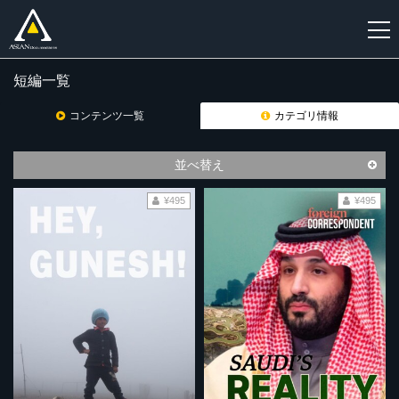
短編一覧
新
規
コンテンツ一覧
カテゴリ情報
登
録
並べ替え
¥495
¥495