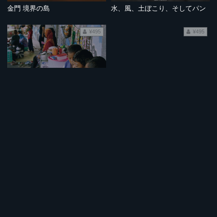
金門 境界の島
水、風、土ぼこり、そしてパン
¥495
¥495
インドネシア：屋台で鶏の頭と足のスパイス料理
マレーシア：森が台所 パパイヤ花炒めと鶏肉の竹筒蒸し
¥495
¥495