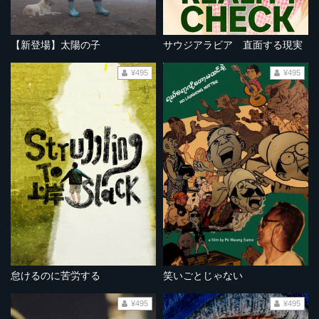
【新登場】太陽の子
サウジアラビア 直面する現実
¥495
¥495
怠けるのに苦労する
笑いごとじゃない
¥495
¥495