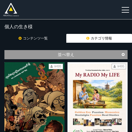
個人の生き様
新
規
コンテンツ一覧
カテゴリ情報
登
録
並べ替え
¥495
¥495