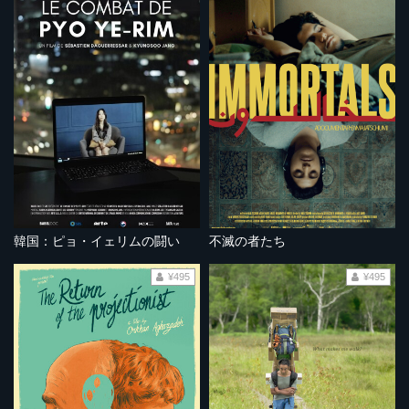
韓国：ピョ・イェリムの闘い
不滅の者たち
¥495
¥495