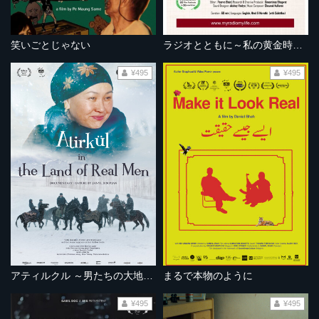
笑いごとじゃない
ラジオとともに～私の黄金時代～
¥495
¥495
アティルクル ～男たちの大地を駆ける～
まるで本物のように
¥495
¥495