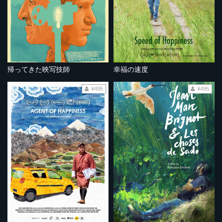
帰ってきた映写技師
幸福の速度
¥495
¥495