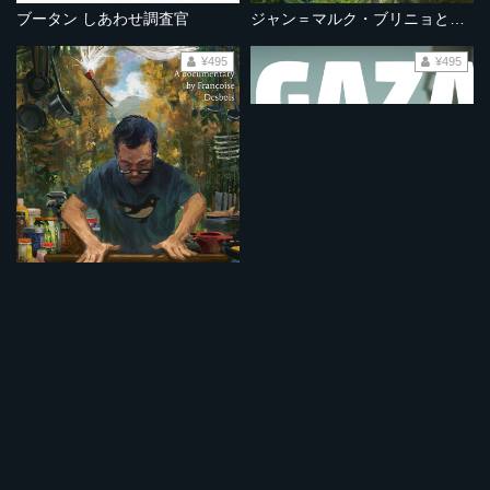
ブータン しあわせ調査官
ジャン＝マルク・ブリニョと佐渡のこと
¥495
¥495
KAZUO
ガザの音
¥495
¥495